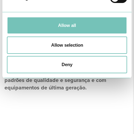
da laringe.
Por fim, esta especialidade pode, ainda, diagnosticar patologias
respiratórias do sono, como a síndrome da apneia obstrutiva do
Allow all
sono, ou ainda alterações respiratórias, como a obstrução das vias
aéreas superiores e a rinite alérgica.
Allow selection
Equipas multidisciplinares de profissionais de
referência preparados para o acompanhar em caso
de doenças ligadas à Otorrinolaringologia. Temos
Deny
disponível uma medicina moderna com elevados
padrões de qualidade e segurança e com
equipamentos de última geração.