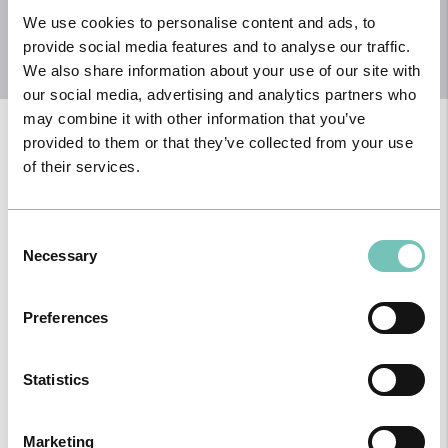
We use cookies to personalise content and ads, to
provide social media features and to analyse our traffic.
We also share information about your use of our site with
our social media, advertising and analytics partners who
may combine it with other information that you’ve
provided to them or that they’ve collected from your use
of their services.
As doenças mais prevalentemente diagnosticadas pelos
otorrinolaringologistas incluem:
otites, perfuração do tímpano,
Consent
rinite, rinossinusites, amigdalites, faringites e laringites.
Esta
especialidade trata ainda de
alterações da voz (rouquidão),
Necessary
Selection
surdez ou perda de audição, perturbações do equilíbrio (como
as vertigens), paralisias faciais e doenças oncológicas da
cabeça e do pescoço.
Preferences
Obstrução nasal (nariz tapado), lesões na boca e língua,
sangramento do nariz e alterações da voz são alguns sintomas,
Statistics
aos quais se deve prestar particular atenção e que necessitam de
observação e vigilância por parte de um otorrinolaringologista.
Estes sintomas, podem levar ao diagnóstico, por parte do seu
Marketing
médico otorrino, de pólipos nasais, cancro da boca e orofaringe ou