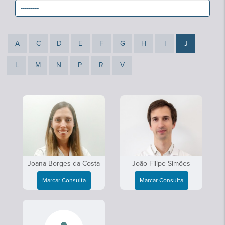
A
C
D
E
F
G
H
I
J
L
M
N
P
R
V
Joana Borges da Costa
João Filipe Simões
Marcar Consulta
Marcar Consulta