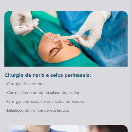
Cirurgia de nariz e seios perinasais:
• Cirurgia de cornetos;
• Correcção de septo nasal (septoplastia);
• Cirurgia endoscópica dos seios perinasais;
• Dilatação da trompa de eustáquio;