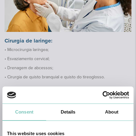
Cirurgia de laringe:
• Microcirurgia laríngea;
• Esvaziamento cervical;
• Drenagem de abcessos;
• Cirurgia de quisto branquial e quisto do tireoglosso.
Para a realização destas cirurgias, por vezes é
necessário efetuar alguns exames:
Audiometria Tonal; Audiometria Vocal; Impedanciometria com
Consent
Details
About
Timpograma; Potenciais Auditivos Evocados do Tronco
Cerebral; Raio X do Cavum Faríngeo; TAC dos ouvidos, nariz e
seios perinasais, faringe, laringe, pescoço; Endoscopia Nasal e
Endoscopia Laríngea e Exames de vertigem.
This website uses cookies