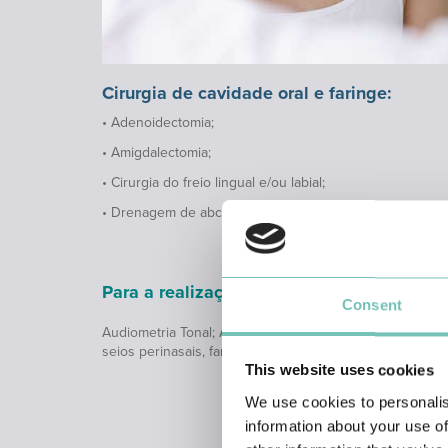
Cirurgia de cavidade oral e faringe:
• Adenoidectomia;
• Amigdalectomia;
• Cirurgia do freio lingual e/ou labial;
• Drenagem de abcessos.
Para a realização destas cirurgias, por v
Consent
Audiometria Tonal; Audiometria Vocal; Impedanciometri
seios perinasais, faringe, laringe, pescoço; Endoscopi
This website uses cookies
We use cookies to personalis
information about your use of