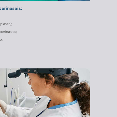
 perinasais:
lastia);
perinasais;
o;