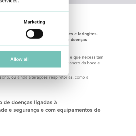
 services.
Marketing
rinossinusites, amigdalites, faringites e laringites.
o as vertigens), paralisias faciais e doenças
is se deve prestar particular atenção e que necessitam
Allow all
 médico otorrino, de pólipos nasais, cancro da boca e
sono, ou ainda alterações respiratórias, como a
so de doenças ligadas à
dade e segurança e com equipamentos de