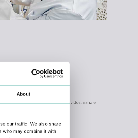
uisto do tireoglosso.
About
aio X do Cavum Faríngeo; TAC dos ouvidos, nariz e
se our traffic. We also share
ers who may combine it with