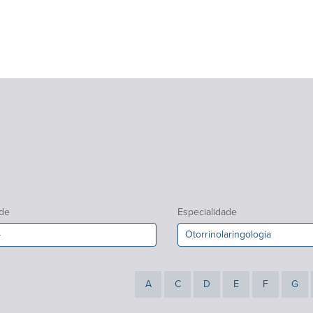
de
Especialidade
A
C
D
E
F
G