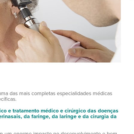
 uma das mais completas especialidades médicas
cíficas.
ico e tratamento médico e cirúrgico das doenças
rinasais, da faringe, da laringe e da cirurgia da
 têm um enorme impacto no desenvolvimento e bem-