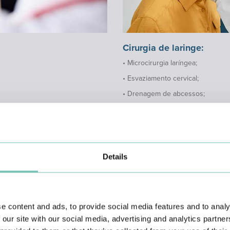
Cirurgia de laringe:
• Microcirurgia laríngea;
• Esvaziamento cervical;
• Drenagem de abcessos;
• Cirurgia de quisto branquial e q
ezes é necessário efetuar alguns exames:
Details
a com Timpograma; Potenciais Auditivos Evocados do Tronco Cerebral; R
a Nasal e Endoscopia Laríngea e Exames de vertigem.
e content and ads, to provide social media features and to analy
 our site with our social media, advertising and analytics partn