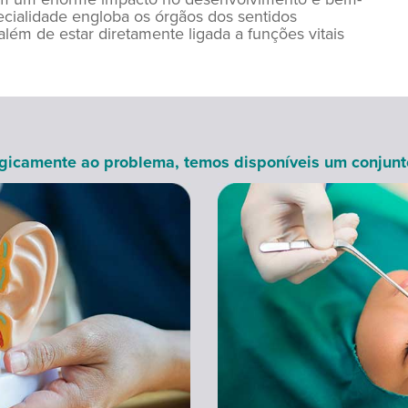
ecialidade engloba os órgãos dos sentidos
 além de estar diretamente ligada a funções vitais
rgicamente ao problema, temos disponíveis um conjunto