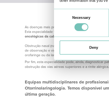
other information that you’ve
Consent
Necessary
Selection
As doenças mais prevalentemente diagnosticadas pelos 
Esta especialidade trata ainda de
alterações da voz (ro
oncológicas da cabeça e do pescoço.
Obstrução nasal (nariz tapado), lesões na boca e língu
Deny
de observação e vigilância por parte de um otorrinolari
orofaringe ou da laringe.
Por fim, esta especialidade pode, ainda, diagnosticar p
obstrução das vias aéreas superiores e a rinite alérgica.
Equipas multidisciplinares de profission
Otorrinolaringologia. Temos disponível 
última geração.