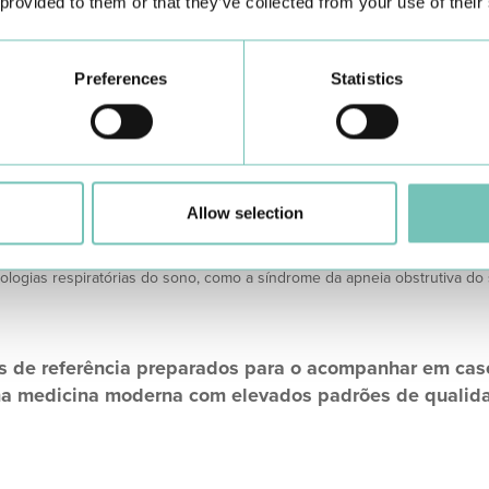
 provided to them or that they’ve collected from your use of their
Preferences
Statistics
otorrinolaringologistas incluem:
otites, perfuração do tímpano, rinite, 
uquidão), surdez ou perda de audição, perturbações do equilíbrio (com
a, sangramento do nariz e alterações da voz são alguns sintomas, aos qua
Allow selection
ngologista. Estes sintomas, podem levar ao diagnóstico, por parte do seu
atologias respiratórias do sono, como a síndrome da apneia obstrutiva do 
ais de referência preparados para o acompanhar em ca
uma medicina moderna com elevados padrões de quali