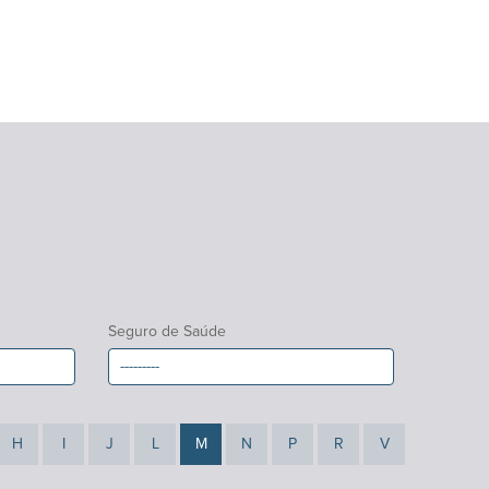
Seguro de Saúde
H
I
J
L
M
N
P
R
V