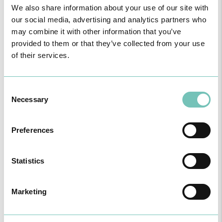
We also share information about your use of our site with
our social media, advertising and analytics partners who
may combine it with other information that you’ve
provided to them or that they’ve collected from your use
of their services.
Consent
Dificuldades de intimidade e desejo
Necessary
Selection
Diminuição ou ausência de interesse sexual e/ou dificuldade em
estabelecer ou manter proximidade emocional e física com o
parceiro.
Preferences
Statistics
Marketing