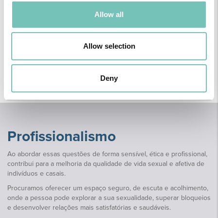
Allow all
Questões de identidade de género ou orientação
sexual
Allow selection
Referem-se a dúvidas, incertezas ou conflitos relacionados com a
forma como a pessoa se identifica em termos de género ou com a
Deny
atração afetiva e sexual que sente por outras pessoas.
Profissionalismo
Ao abordar essas questões de forma sensível, ética e profissional,
contribui para a melhoria da qualidade de vida sexual e afetiva de
indivíduos e casais.
Procuramos oferecer um espaço seguro, de escuta e acolhimento,
onde a pessoa pode explorar a sua sexualidade, superar bloqueios
e desenvolver relações mais satisfatórias e saudáveis.