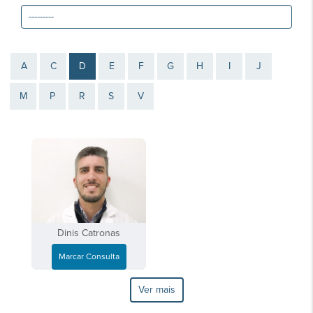
A
C
D
E
F
G
H
I
J
M
P
R
S
V
Dinis Catronas
Marcar Consulta
Ver mais