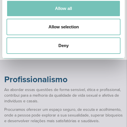
Allow all
Questões de identidade de género ou orientação
sexual
Allow selection
Referem-se a dúvidas, incertezas ou conflitos relacionados com a
forma como a pessoa se identifica em termos de género ou com a
Deny
atração afetiva e sexual que sente por outras pessoas.
Profissionalismo
Ao abordar essas questões de forma sensível, ética e profissional,
contribui para a melhoria da qualidade de vida sexual e afetiva de
indivíduos e casais.
Procuramos oferecer um espaço seguro, de escuta e acolhimento,
onde a pessoa pode explorar a sua sexualidade, superar bloqueios
e desenvolver relações mais satisfatórias e saudáveis.