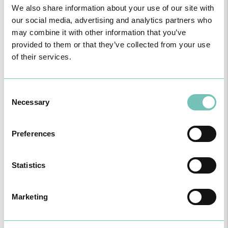
We also share information about your use of our site with
our social media, advertising and analytics partners who
may combine it with other information that you’ve
provided to them or that they’ve collected from your use
of their services.
Consent
Dificuldades de intimidade e desejo
Necessary
Selection
Diminuição ou ausência de interesse sexual e/ou dificuldade em
estabelecer ou manter proximidade emocional e física com o
parceiro.
Preferences
Statistics
Marketing