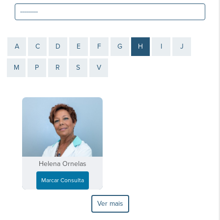
A
C
D
E
F
G
H
I
J
M
P
R
S
V
Helena Ornelas
Marcar Consulta
Ver mais