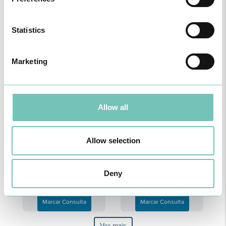
Statistics
Marketing
J. Mendes de Carvalho
João Paulo Sousa
Marcar Consulta
Marcar Consulta
Allow all
Allow selection
Deny
João Pedro Nóbrega
João Ricardo Soares
Marcar Consulta
Marcar Consulta
Ver mais