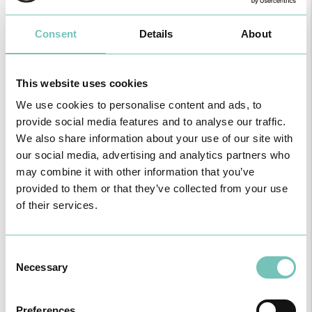
Ortopedistas HPA
Nome
Consent
Details
About
Unidade
This website uses cookies
We use cookies to personalise content and ads, to
provide social media features and to analyse our traffic.
Especialidade
We also share information about your use of our site with
our social media, advertising and analytics partners who
may combine it with other information that you’ve
Seguro de Saúde
provided to them or that they’ve collected from your use
of their services.
Consent
A
B
C
D
E
F
G
H
J
Necessary
Selection
L
M
N
P
R
S
T
V
Preferences