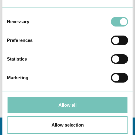
Consent
Necessary
Selection
Preferences
Statistics
Marketing
PODCAST EM ONCOLOGIA
Com um formato dinâmico e direto, este episódio combinam
conhecimento técnico c…
Allow all
Allow selection