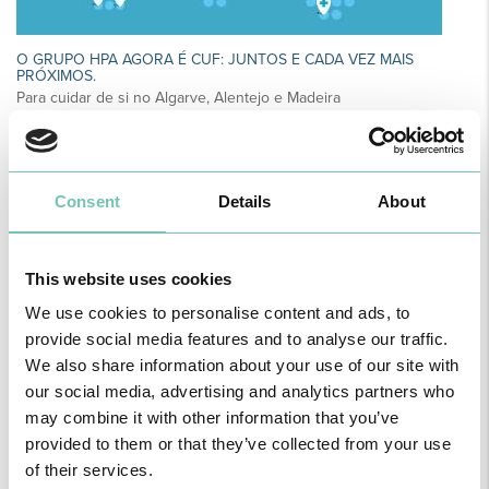
O GRUPO HPA AGORA É CUF: JUNTOS E CADA VEZ MAIS
PRÓXIMOS.
Para cuidar de si no Algarve, Alentejo e Madeira
Consent
Details
About
This website uses cookies
We use cookies to personalise content and ads, to
provide social media features and to analyse our traffic.
We also share information about your use of our site with
our social media, advertising and analytics partners who
may combine it with other information that you’ve
CIRURGIA AO ESTRABISMO PEDIÁTRICO
provided to them or that they’ve collected from your use
Realizou-se no Hospital CUF Faro a primeira Cirurgia de Estrabismo
Pediátrico n…
of their services.