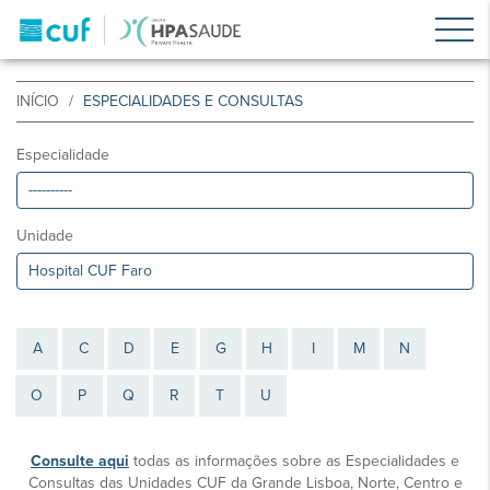
INÍCIO
ESPECIALIDADES E CONSULTAS
Especialidade
Unidade
A
C
D
E
G
H
I
M
N
O
P
Q
R
T
U
Consulte aqui
todas as informações sobre as Especialidades e
Consultas das Unidades CUF da Grande Lisboa, Norte, Centro e