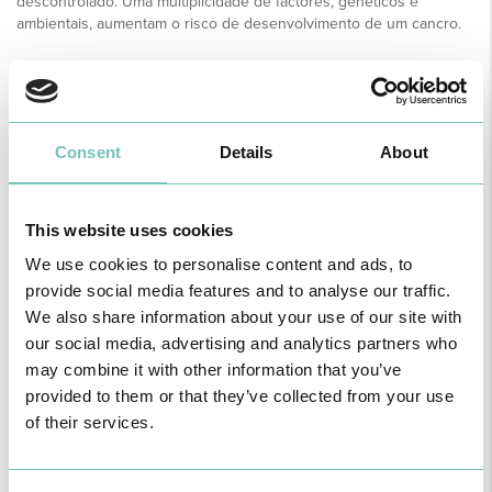
descontrolado. Uma multiplicidade de factores, genéticos e
ambientais, aumentam o risco de desenvolvimento de um cancro.
SABER MAIS
Consent
Details
About
Ortopedia
This website uses cookies
We use cookies to personalise content and ads, to
A Ortopedia, dentro da Medicina, é uma especialidade cirúrgica
provide social media features and to analyse our traffic.
que estuda e trata patologia do aparelho locomotor, ossos,
músculos e articulações, de onde excluímos a grelha costal e a
We also share information about your use of our site with
cabeça por não fazerem parte do dito aparelho locomotor.
our social media, advertising and analytics partners who
may combine it with other information that you’ve
provided to them or that they’ve collected from your use
SABER MAIS
of their services.