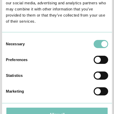
our social media, advertising and analytics partners who
O Serviço de Ginecologia/Obstetrícia é dedicado à saúde da
mulher, disponibilizando consultas e exames que permitem
may combine it with other information that you’ve
diagnosticar e tratar diversas patologias, assim como o
provided to them or that they’ve collected from your use
acompanhamento da gravidez.
of their services.
SABER MAIS
Consent
Necessary
Selection
Preferences
M
Statistics
Medicina Dentária
Marketing
É a área da saúde dedicada ao diagnóstico, prevenção e
tratamento das doenças da boca, dentes e gengivas, promovendo
um sorriso saudável e funcional.