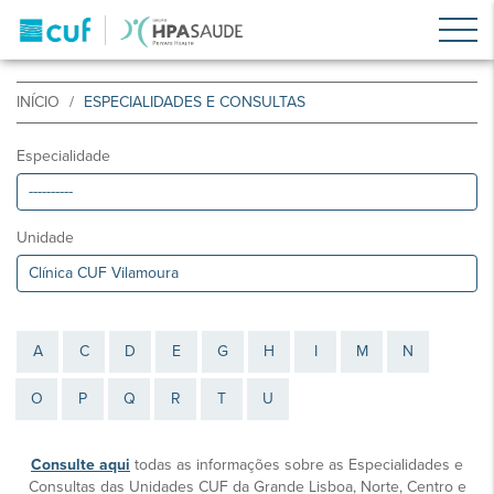
INÍCIO
ESPECIALIDADES E CONSULTAS
Especialidade
Unidade
A
C
D
E
G
H
I
M
N
O
P
Q
R
T
U
Consulte aqui
todas as informações sobre as Especialidades e
Consultas das Unidades CUF da Grande Lisboa, Norte, Centro e