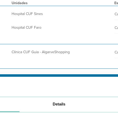
Unidades
Es
Hospital CUF Sines
Ca
Hospital CUF Faro
Ca
Clínica CUF Guia - AlgarveShopping
Ca
Details
Conheça todas as Unidades de saúde CUF
aqui