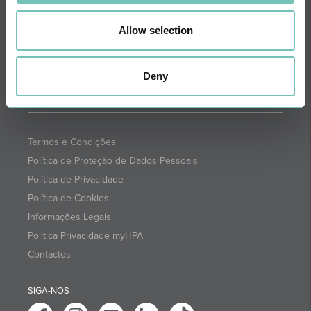
NEWSLETTER + SAÚDE
Quinzenalmente selecionamos para
Allow selection
si informações de saúde com a
garantia dos profissionais CUF.
SUBSCREVA
Deny
Termos e Condições
Política de Proteção de Dados Pessoais
Política de Privacidade
Política de Cookies
Informações Legais
Politica Privacidade myHPA
Contactos
SIGA-NOS