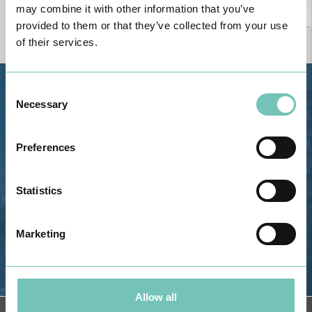
may combine it with other information that you’ve
provided to them or that they’ve collected from your use
of their services.
Consent
Estrada de Alvor, Sítio Cruz da
Necessary
Selection
Bota, 8500-322 Alvor - Portimão
GPS
Preferences
Telefone: 282 420 400
Email: info@grupohpa.com
Statistics
Marketing
Allow all
OBTER DIREÇÕES