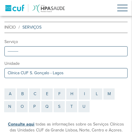
INÍCIO
SERVIÇOS
Serviço
Unidade
A
B
C
E
F
H
I
L
M
N
O
P
Q
S
T
U
Consulte aqui
todas as informações sobre os Serviços Clínicos
das Unidades CUF da Grande Lisboa, Norte, Centro e Açores.