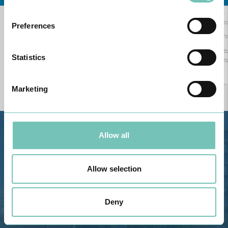
Preferences
Statistics
Marketing
Allow all
Estrada de Alvor, Sítio Cruz da
Bota, 8500-322 Alvor - Portimão
GPS
Allow selection
Telefone: 282 420 400
Email: info@grupohpa.com
Deny