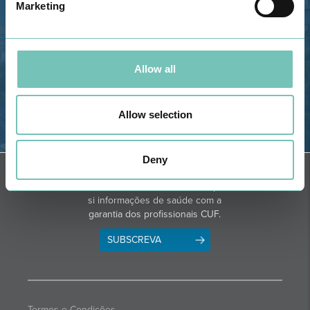
Marketing
Telefone: 282 420 400
Email: info@grupohpa.com
Allow all
Allow selection
OBTER DIREÇÕES
Deny
NEWSLETTER + SAÚDE
Quinzenalmente selecionamos para
si informações de saúde com a
garantia dos profissionais CUF.
SUBSCREVA
Termos e Condições