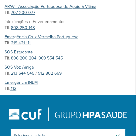
APAV - Associação Portuguesa de Apoio à Vítima
Tlf.
707 200 077
Intoxicações e Envenenamentos
Tlf.
808 250 143
Emergência Cruz Vermelha Portuguesa
Tlf.
219 421 111
SOS Estudante
Tlf.
808 200 204
;
969 554 545
SOS Voz Amiga
Tlf.
213 544 545
/
912 802 669
Emergência INEM
Tlf.
112