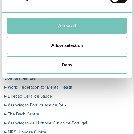
▸ AFARPA / Associação de Familiares e Amigos dos Doentes
Psicóticos
▸ Horizonte Aberto/ Associação de Familiares e Amigos dos
Doentes Psicóticos
Allow all
▸ AFADAB/ Associação dos Familiares e Amigos dos Doentes
Anoréticos e Bulímicos
Allow selection
▸ G.A.TO. – Grupo de Ajuda a Toxicodependentes
▸ Sociedade Portuguesa de Arte-terapia
▸ National Empowerment Center
Deny
▸ FNERDM/ Federação Nacional de Entidades da Reabilitação do
Doentes Mentais
▸ World Federation for Mental Health
▸ Direção Geral de Saúde
▸ Associação Portuguesa de Reiki
▸ The Bach Centre
▸ Associação de Hipnose Clínica de Portugal
▸ MRS Hipnose Clínica