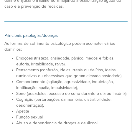
define e ajusta o tratamento almejando a estabilização aguda do
caso e à prevenção de recaídas.
Principais patologias/doenças
As formas de sofrimento psicológico podem acometer vários
domínios:
Emoções (tristeza, ansiedade, pânico, medos e fobias,
euforia, irritabilidade, raiva),
Pensamento (confusão, ideias irreais ou delírios, ideias
ruminativas ou obsessivas que geram elevada ansiedade),
Comportamento (agitação, agressividade, inquietação,
lentificação, apatia, impulsividade),
Sono (pesadelos, excesso de sono durante o dia ou insónia),
Cognição (perturbações da memória, distratibilidade,
desorientação),
Apetite
Função sexual
Abuso e dependência de drogas e de álcool.