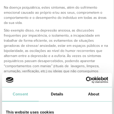
Na doença psiquiátrica, estes sintomas, além do sofrimento
emocional causado ao próprio e/ou aos seus, comprometem o
comportamento e o desempenho do individuo em todas as áreas
da sua vida.
São exemplo disso, na depressão ansiosa, as discussões
frequentes por impaciência, o isolamento, a incapacidade em
trabalhar de forma eficiente, os evitamentos de situações
geradoras de stresse/ ansiedade, estar em espaços públicos e na
bipolaridade, as oscilações ao nível do humor recorrentes que
alternam entre a depressão e a euforia. Às vezes os sintomas
psiquiátricos passam desapercebidos, podendo aparentar
“comportamentos com manias” (rituais de lavagens, limpeza,
arrumação, verificação, etc.) ou ideias que não conseguimos
eliminar do pensamento e podem fazer parte duma doença
(Transtorno Obsessivo-Compulsivo).
Outras vezes são perturbações no comportamento alimentar
Consent
Details
About
caracterizadas por episódios de ingestão desenfreada de comida
ou de jejum prolongado, magreza extrema e provocação do vómito
para não engordar (Bulimia/Anorexia). No caso da Esquizofrenia,
podem ocorrer comportamentos estranhos, e o individuo “ouvir”
This website uses cookies