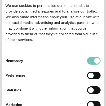
vozes inexistentes ou acreditar em coisas absolutamente irreais ou
falsas. Na idade avançada, as demências provocam alterações
We use cookies to personalise content and ads, to
graves da memória e das capacidades para governar a sua vida
provide social media features and to analyse our traffic.
com autonomia.
We also share information about your use of our site with
our social media, advertising and analytics partners who
may combine it with other information that you’ve
provided to them or that they’ve collected from your use
Ligações a artigos/serviços/outras páginas
of their services.
▸ Associação Portuguesa de Familiares e Amigos dos Doente com
Consent
Alzheimer
Necessary
Selection
▸ Associação de Apoio aos Doentes Depressivos e Bipolares:
ADEB
Preferences
▸ APORTA / Associação dos Portadores de Transtornos de
Ansiedade
▸ Alcoólicos Anónimos
Statistics
▸ Associação Domus Mater / Familiares e Amigos de Doentes com
Perturbação Obsessivo Compulsiva
Marketing