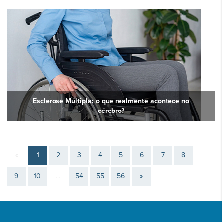
Esclerose Múltipla: o que realmente acontece no
cérebro?
«
1
2
3
4
5
6
7
8
9
10
...
54
55
56
»