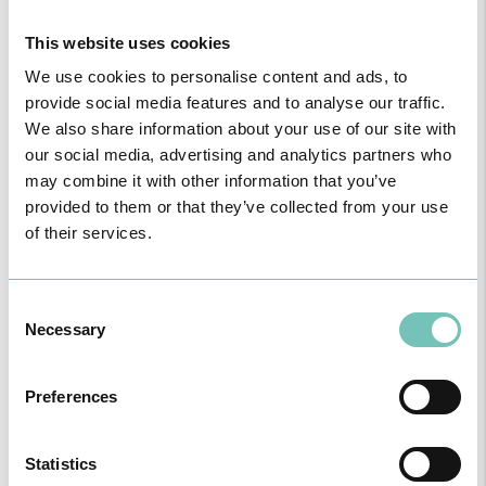
This website uses cookies
We use cookies to personalise content and ads, to
Fertilidade: o que gostava de ter sabido aos …
provide social media features and to analyse our traffic.
We also share information about your use of our site with
our social media, advertising and analytics partners who
may combine it with other information that you’ve
provided to them or that they’ve collected from your use
of their services.
Consent
Necessary
Selection
Consulta de Avaliação de Surdez e Implantes
Auditivos
Preferences
Statistics