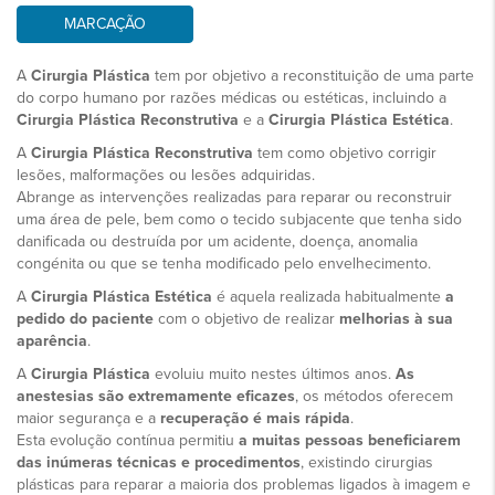
MARCAÇÃO
A
Cirurgia Plástica
tem por objetivo a
reconstituição de uma parte
do corpo humano por razões médicas ou estéticas,
incluindo a
Cirurgia Plástica Reconstrutiva
e a
Cirurgia Plástica Estética
.
A
Cirurgia Plástica Reconstrutiva
tem como objetivo
corrigir
lesões, malformações ou lesões adquiridas.
Abrange as intervenções realizadas para
reparar ou reconstruir
uma área de pele,
bem como o tecido subjacente que tenha sido
danificada ou destruída por um acidente, doença, anomalia
congénita ou que se tenha modificado pelo envelhecimento.
A
Cirurgia Plástica Estética
é aquela realizada habitualmente
a
pedido do paciente
com o objetivo de realizar
melhorias à sua
aparência
.
A
Cirurgia Plástica
evoluiu muito nestes últimos anos.
As
anestesias são extremamente eficazes
,
os métodos oferecem
maior segurança e a
recuperação é mais rápida
.
Esta evolução contínua permitiu
a muitas pessoas beneficiarem
das inúmeras técnicas e procedimentos
,
existindo cirurgias
plásticas para reparar a maioria dos problemas ligados à imagem e