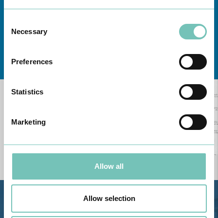
Consent
Necessary
Selection
Conheça todas as Unidades de saúde CUF
aqui
Preferences
Statistics
Marketing
Allow all
Allow selection
Estrada de Alvor, Sítio Cruz da
Bota, 8500-322 Alvor - Portimão