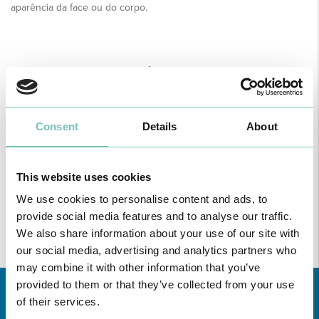
aparência da face ou do corpo.
ESPECIALIDADE DISPONÍVEL NAS UNIDADES
Região
Consent
Details
About
Todas
as
unidades
This website uses cookies
Consulte aqui
todas as informações sobre a Especialidade nas
We use cookies to personalise content and ads, to
Unidades de saúde CUF da zona da Grande Lisboa, Norte,
provide social media features and to analyse our traffic.
Centro e Açores.
We also share information about your use of our site with
our social media, advertising and analytics partners who
may combine it with other information that you’ve
provided to them or that they’ve collected from your use
of their services.