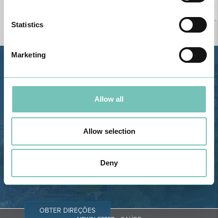
Statistics
Marketing
Estrada de Alvor, Sítio Cruz da
Bota, 8500-322 Alvor - Portimão
GPS
Allow all
Telefone: 282 420 400
Email: info@grupohpa.com
Allow selection
Deny
OBTER DIREÇÕES