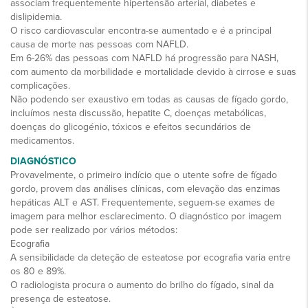
associam frequentemente hipertensão arterial, diabetes e
dislipidemia.
O risco cardiovascular encontra-se aumentado e é a principal
causa de morte nas pessoas com NAFLD.
Em 6-26% das pessoas com NAFLD há progressão para NASH,
com aumento da morbilidade e mortalidade devido à cirrose e suas
complicações.
Não podendo ser exaustivo em todas as causas de fígado gordo,
incluímos nesta discussão, hepatite C, doenças metabólicas,
doenças do glicogénio, tóxicos e efeitos secundários de
medicamentos.
DIAGNÓSTICO
Provavelmente, o primeiro indício que o utente sofre de fígado
gordo, provem das análises clínicas, com elevação das enzimas
hepáticas ALT e AST. Frequentemente, seguem-se exames de
imagem para melhor esclarecimento. O diagnóstico por imagem
pode ser realizado por vários métodos:
Ecografia
A sensibilidade da deteção de esteatose por ecografia varia entre
os 80 e 89%.
O radiologista procura o aumento do brilho do fígado, sinal da
presença de esteatose.