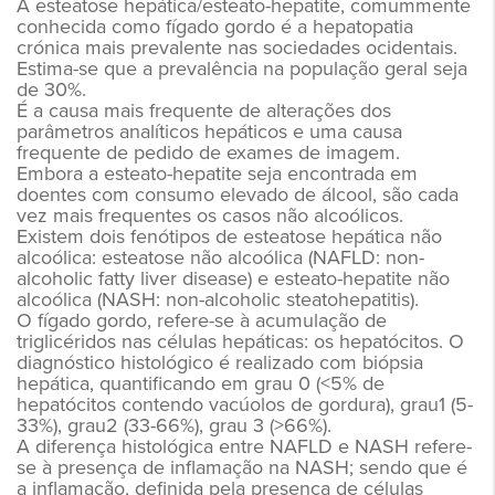
A esteatose hepática/esteato-hepatite, comummente
conhecida como fígado gordo é a hepatopatia
crónica mais prevalente nas sociedades ocidentais.
Estima-se que a prevalência na população geral seja
de 30%.
É a causa mais frequente de alterações dos
parâmetros analíticos hepáticos e uma causa
frequente de pedido de exames de imagem.
Embora a esteato-hepatite seja encontrada em
doentes com consumo elevado de álcool, são cada
vez mais frequentes os casos não alcoólicos.
Existem dois fenótipos de esteatose hepática não
alcoólica: esteatose não alcoólica (NAFLD: non-
alcoholic fatty liver disease) e esteato-hepatite não
alcoólica (NASH: non-alcoholic steatohepatitis).
O fígado gordo, refere-se à acumulação de
triglicéridos nas células hepáticas: os hepatócitos. O
diagnóstico histológico é realizado com biópsia
hepática, quantificando em grau 0 (<5% de
hepatócitos contendo vacúolos de gordura), grau1 (5-
33%), grau2 (33-66%), grau 3 (>66%).
A diferença histológica entre NAFLD e NASH refere-
se à presença de inflamação na NASH; sendo que é
a inflamação, definida pela presença de células