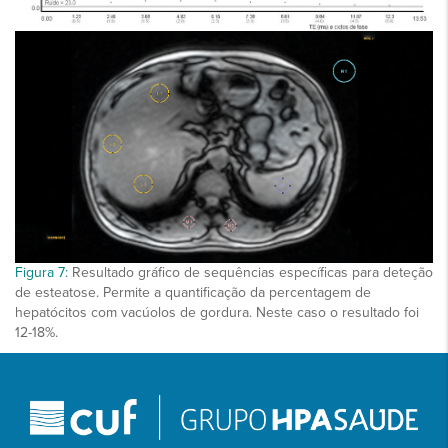
Figura 7:
Resultado gráfico de sequências específicas para deteção
de esteatose. Permite a quantificação da percentagem de
hepatócitos com vacúolos de gordura. Neste caso o resultado foi
12-18%.