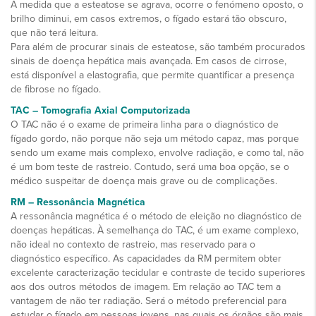
À medida que a esteatose se agrava, ocorre o fenómeno oposto, o
brilho diminui, em casos extremos, o fígado estará tão obscuro,
que não terá leitura.
Para além de procurar sinais de esteatose, são também procurados
sinais de doença hepática mais avançada. Em casos de cirrose,
está disponível a elastografia, que permite quantificar a presença
de fibrose no fígado.
TAC – Tomografia Axial Computorizada
O TAC não é o exame de primeira linha para o diagnóstico de
fígado gordo, não porque não seja um método capaz, mas porque
sendo um exame mais complexo, envolve radiação, e como tal, não
é um bom teste de rastreio. Contudo, será uma boa opção, se o
médico suspeitar de doença mais grave ou de complicações.
RM – Ressonância Magnética
A ressonância magnética é o método de eleição no diagnóstico de
doenças hepáticas. À semelhança do TAC, é um exame complexo,
não ideal no contexto de rastreio, mas reservado para o
diagnóstico específico. As capacidades da RM permitem obter
excelente caracterização tecidular e contraste de tecido superiores
aos dos outros métodos de imagem. Em relação ao TAC tem a
vantagem de não ter radiação. Será o método preferencial para
estudar o fígado em pessoas jovens, nas quais os órgãos são mais