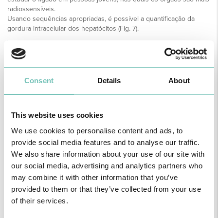
radiossensíveis.
Usando sequências apropriadas, é possível a quantificação da
gordura intracelular dos hepatócitos (Fig. 7).
TRATAMENTO
O tratamento do fígado gordo é o tratamento da sua causa.
Estadios iniciais são reversíveis com a suspensão do consumo de
bebidas alcoólicas, com plano de dieta estabelecida na consulta de
Consent
Details
About
nutrição, com controlo eficaz da diabetes, dislipidemia e
hipertensão arterial.
A evolução para cirrose implicará o tratamento das suas
complicações e em última instância o transplante hepático.
This website uses cookies
CONCLUSÃO
We use cookies to personalise content and ads, to
Começámos o título por o bom, o mau (esteatose) e o vilão
provide social media features and to analyse our traffic.
(esteato-hepatite). Mas a personagem boa nunca apareceu.
We also share information about your use of our site with
Contudo, esteve sempre connosco. É altura de a revelar.
É a ciência que fornece dados e provas, são os profissionais de
our social media, advertising and analytics partners who
saúde que acompanham os pacientes, são os meios de
may combine it with other information that you’ve
diagnóstico que permitem trabalhar as doenças e alterar o seu
provided to them or that they’ve collected from your use
curso natural e, é acima de tudo a força de vontade de cada um,
of their services.
em implementar mudanças para a sua saúde.