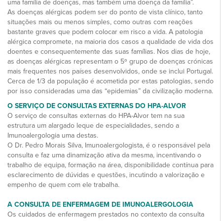
uma família de doenças, mas também uma doença da família”.
As doenças alérgicas podem ser do ponto de vista clínico, tanto
situações mais ou menos simples, como outras com reações
bastante graves que podem colocar em risco a vida. A patologia
alérgica compromete, na maioria dos casos a qualidade de vida dos
doentes e consequentemente das suas famílias. Nos dias de hoje,
as doenças alérgicas representam o 5º grupo de doenças crónicas
mais frequentes nos países desenvolvidos, onde se inclui Portugal.
Cerca de 1/3 da população é acometida por estas patologias, sendo
por isso consideradas uma das “epidemias” da civilização moderna.
O SERVIÇO DE CONSULTAS EXTERNAS DO HPA-ALVOR
O serviço de consultas externas do HPA-Alvor tem na sua
estrutura um alargado leque de especialidades, sendo a
Imunoalergologia uma destas.
O Dr. Pedro Morais Silva, Imunoalergologista, é o responsável pela
consulta e faz uma dinamização ativa da mesma, incentivando o
trabalho de equipa, formação na área, disponibilidade contínua para
esclarecimento de dúvidas e questões, incutindo a valorização e
empenho de quem com ele trabalha.
A CONSULTA DE ENFERMAGEM DE IMUNOALERGOLOGIA
Os cuidados de enfermagem prestados no contexto da consulta