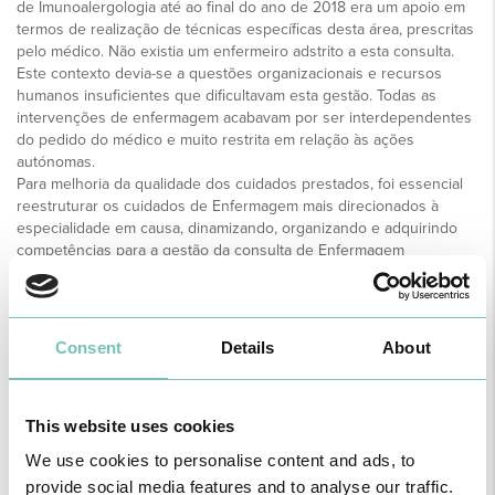
de Imunoalergologia até ao final do ano de 2018 era um apoio em
termos de realização de técnicas específicas desta área, prescritas
pelo médico. Não existia um enfermeiro adstrito a esta consulta.
Este contexto devia-se a questões organizacionais e recursos
humanos insuficientes que dificultavam esta gestão. Todas as
intervenções de enfermagem acabavam por ser interdependentes
do pedido do médico e muito restrita em relação às ações
autónomas.
Para melhoria da qualidade dos cuidados prestados, foi essencial
reestruturar os cuidados de Enfermagem mais direcionados à
especialidade em causa, dinamizando, organizando e adquirindo
competências para a gestão da consulta de Enfermagem
estruturada e autónoma. Todos os projetos têm por base pilares
essenciais ao seu desenvolvimento e, sem dúvida questões como
interesse, empenho, dedicação e esforço são pontos essenciais
para atingir o objetivo final.
Consent
Details
About
Num trabalho de colaboração, equipa, disponibilidade e empenho
pessoal e organizacional foi possível iniciar este caminho e, como
em todas as áreas foi crucial a formação. De ressalvar que em
This website uses cookies
Portugal não existe formação específica de Imunoalergologia para
enfermeiros, estando a mesma restrita a médicos. No entanto, a
We use cookies to personalise content and ads, to
SPAIC já dinamizou várias ações com enfermeiros que
provide social media features and to analyse our traffic.
desempenham funções neste âmbito, facilitando a partilha de