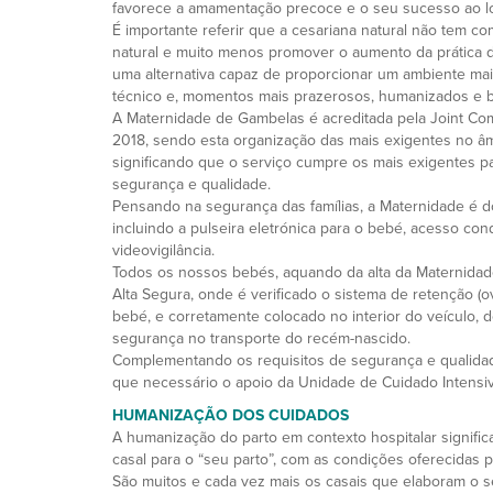
favorece a amamentação precoce e o seu sucesso ao l
É importante referir que a cesariana natural não tem com
natural e muito menos promover o aumento da prática 
uma alternativa capaz de proporcionar um ambiente mais
técnico e, momentos mais prazerosos, humanizados e b
A Maternidade de Gambelas é acreditada pela Joint Comm
2018, sendo esta organização das mais exigentes no âmbi
significando que o serviço cumpre os mais exigentes p
segurança e qualidade.
Pensando na segurança das famílias, a Maternidade é d
incluindo a pulseira eletrónica para o bebé, acesso co
videovigilância.
Todos os nossos bebés, aquando da alta da Maternidade
Alta Segura, onde é verificado o sistema de retenção (
bebé, e corretamente colocado no interior do veículo, d
segurança no transporte do recém-nascido.
Complementando os requisitos de segurança e qualida
que necessário o apoio da Unidade de Cuidado Intensi
HUMANIZAÇÃO DOS CUIDADOS
A humanização do parto em contexto hospitalar significa
casal para o “seu parto”, com as condições oferecidas p
São muitos e cada vez mais os casais que elaboram o s