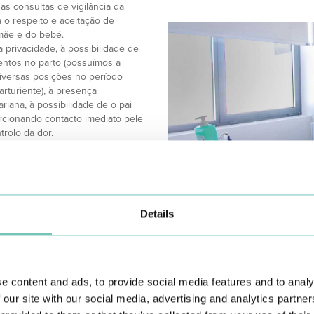
s consultas de vigilância da
a o respeito e aceitação de
 mãe e do bebé.
 privacidade, à possibilidade de
entos no parto (possuímos a
iversas posições no período
rturiente), à presença
iana, à possibilidade de o pai
orcionando contacto imediato pele
trolo da dor.
idural, máscara de gases,
lação, duche, massagem, bola
 âmbito da Qualidade e
horia contínua, o serviço
 aos aspetos que para si são mais
Details
primento dessas expectativas.
ndamento a valorização da vida
 praticada de forma integral.
pecialização dos seus
e content and ads, to provide social media features and to analy
de medicina materno fetal, em
 our site with our social media, advertising and analytics partn
ncluem por exemplo a amamentação