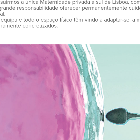
suirmos a única Maternidade privada a sul de Lisboa, c
 grande responsabilidade oferecer permanentemente cuida
al.
equipa e todo o espaço físico têm vindo a adaptar-se, a m
lenamente concretizados.