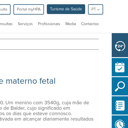
Turismo de Saúde
ulta
Portal myHPA
PT
nsultas
Serviços
Profissionais
Media
Contactos
e materno fetal
2010. Um menino com 3540g, cuja mãe de
de Balder, cujo significado em
odos os dias que esteve connosco.
ivada em alcançar diariamente resultados