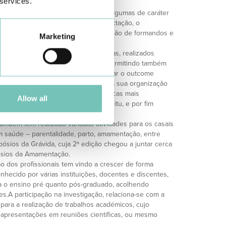
 services.
IGAÇÃO
 um conjunto vasto de formações, algumas de caráter
 relacionadas com o parto ativo, a lactação, o
a e a urgência; outras com participação de formandos e
Marketing
 Treinos em Emergências Obstétricas, realizados
etivo é promover uma boa prática, permitindo também
ividuais e do sistema, de modo a otimizar o outcome
m todos os profissionais do serviço e a sua organização
entificação das emergências obstétricas mais
Allow all
casos selecionados para treino in situ, e por fim
ipas.
também tem realizado variadas atividades para os casais
em saúde – parentalidade, parto, amamentação, entre
ósios da Grávida, cuja 2ª edição chegou a juntar cerca
pósios da Amamentação.
ão dos profissionais tem vindo a crescer de forma
nhecido por várias instituições, docentes e discentes,
a o ensino pré quanto pós-graduado, acolhendo
.A participação na investigação, relaciona-se com a
para a realização de trabalhos académicos, cujo
apresentações em reuniões científicas, ou mesmo