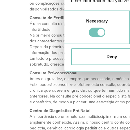
other information that you’ve
ou complicações que podem ocorrer, como a hipertensão
disponibilizados diversos serviços/consultas especializ
Consent
Consulta de Fertilidade
Necessary
Selection
É uma consulta dirigida a casais que procuram soluçõe
infertilidade.
Na primeira consulta o médico inicia um processo de rev
dos antecedentes reprodutivos e dos tratamentos já ef
Depois da primeira consulta é realizado o planeamento,
informação dos passos seguintes.
Deny
Em todo o processo, a equipa tem o compromisso de esc
sobretudo, oferecer tranquilidade e serenidade.
Consulta Pré-concecional
Antes da gravidez, e sempre que necessário, o médico
Fetal poderá aconselhar a efetuar esta consulta, sobr
crónica que querem engravidar, ou que tenham tido m
anteriores. Na consulta pré concecional o especialista 
e obstétrica, de modo a planear uma estratégia ótima pa
Centro de Diagnóstico Pré-Natal
A importância de uma natureza multidisciplinar num cent
amplamente conhecida. Assim, o nosso centro conta co
pediatria, genética, cardiologia pediátrica e outras espe