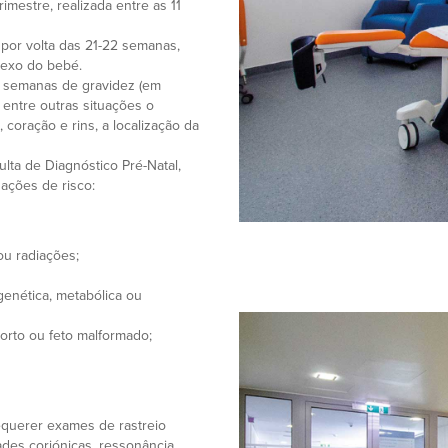
mestre, realizada entre as 11
 por volta das 21-22 semanas,
sexo do bebé.
2 semanas de gravidez (em
 entre outras situações o
coração e rins, a localização da
lta de Diagnóstico Pré-Natal,
ações de risco:
u radiações;
enética, metabólica ou
orto ou feto malformado;
equerer exames de rastreio
ades coriónicas, ressonância