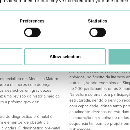
 provided to them or that they’ve collected from your use of their
FORMAÇÃO, ENSINO E INVEST
 arterial. Nesse sentido, são
O serviço desenvolve anualmente
adas.
estritamente interno, como são as
alojamento conjunto, a emergênci
Preferences
Statistics
s para o seu problema de
formadores externos.
Destas formações destacam-se os
isão de todo o percurso clínico,
anualmente desde 2015, cujo obj
etuados ou a decorrerem.
identificar e corrigir fatores ind
 recebendo o casal toda a
clínico. Nestes treinos participa
desenvolve-se em três pilares: id
Allow selection
larecer e informar o casal e,
importantes, desenvolvimento dos 
análise das performances das equ
Ao longo destes anos, o serviço 
grávidos, no âmbito da literacia 
 especialista em Medicina Materno
outras –, sendo exemplos os Simp
etudo a mulheres com doença
de 200 participantes ou os Sim
aus desfechos em gravidezes
Na esfera do ensino, a participaç
faz uma revisão da história médica
estruturada, sendo o serviço reco
ra a próxima gravidez.
com capacidade idónea tanto par
anualmente dezenas de estudantes
ro de diagnóstico pré-natal é
colaboração na recolha de dados 
m elementos de obstetrícia,
sequência também se projeta em 
cialidades. O diagnóstico pré-natal
publicações.