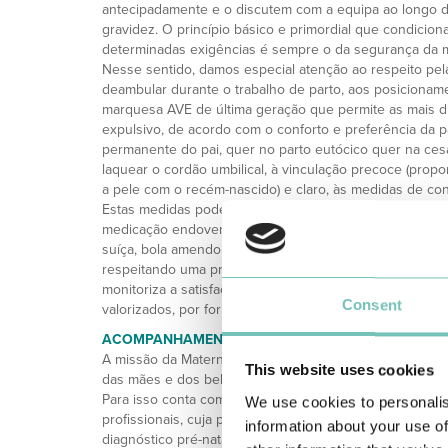
antecipadamente e o discutem com a equipa ao longo da
gravidez. O princípio básico e primordial que condicion
determinadas exigências é sempre o da segurança da
Nesse sentido, damos especial atenção ao respeito pela
deambular durante o trabalho de parto, aos posicionam
marquesa AVE de última geração que permite as mais d
expulsivo, de acordo com o conforto e preferência da pa
permanente do pai, quer no parto eutócico quer na cesar
laquear o cordão umbilical, à vinculação precoce (prop
a pele com o recém-nascido) e claro, às medidas de con
Estas medidas poderão ser farmacológicas (analgesia ep
medicação endovenosa) ou não farmacológicas (deambu
suíça, bola amendoim e medidas de conforto). Ainda no
respeitando uma prestação de cuidados centrada na mel
monitoriza a satisfação das parturientes, relativamente
Consent
valorizados, por forma a que a equipa se ajuste ao cum
ACOMPANHAMENTO INTEGRAL E ESPECIALIZADO
A missão da Maternidade do HPA Gambelas tem como fu
This website uses cookies
das mães e dos bebés, através da qualidade assistencial
Para isso conta com o humanismo, a experiência e a es
We use cookies to personalis
profissionais, cuja prestação se organiza em cuidados 
information about your use of
diagnóstico pré-natal e em cuidados pós-parto, que i