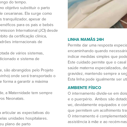
ongo do tempo.
o objetivo substituir o parto
de cesarianas. Ela surge como
 tranquilizador, apesar de
enéficos para os pais e bebés
ission International (JCI) desde
to da certificação clínica,
LINHA MAMÃS 24H
adrões internacionais de
Permite dar uma resposta especial
encaminhando quando necessário
otada de vários sistemas,
indicar medidas simples que pode
ndicionado e sistema de
Este cuidado permite que o casal
saúde materna especializados, de
, são abrangidos pelo Projeto
gravidez, mantendo sempre a seg
ovinho) onde será transportado o
Esta linha pode igualmente ser ut
e forma a garantir a máxima
AMBIENTE FÍSICO
de, a Maternidade tem sempre
O internamento divide-se em doi
vos Neonatais.
e o puerpério. Ambos são dotados
wc, devidamente equipados e com
que permitem um acolhimento tran
 articular as expectativas do
O internamento é complementado 
elas unidades hospitalares.
assistência à mãe e ao recém-na
eu plano de parto