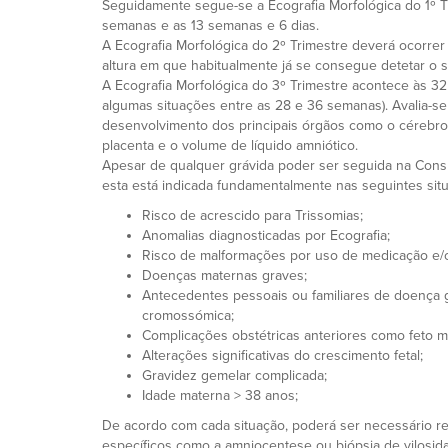
Seguidamente segue-se a Ecografia Morfológica do 1º Tri
semanas e as 13 semanas e 6 dias.
A Ecografia Morfológica do 2º Trimestre deverá ocorrer
altura em que habitualmente já se consegue detetar o 
A Ecografia Morfológica do 3º Trimestre acontece às 3
algumas situações entre as 28 e 36 semanas). Avalia-se
desenvolvimento dos principais órgãos como o cérebro, 
placenta e o volume de líquido amniótico.
Apesar de qualquer grávida poder ser seguida na Consu
esta está indicada fundamentalmente nas seguintes situ
Risco de acrescido para Trissomias;
Anomalias diagnosticadas por Ecografia;
Risco de malformações por uso de medicação e/o
Doenças maternas graves;
Antecedentes pessoais ou familiares de doença g
cromossómica;
Complicações obstétricas anteriores como feto m
Alterações significativas do crescimento fetal;
Gravidez gemelar complicada;
Idade materna > 38 anos;
De acordo com cada situação, poderá ser necessário r
específicos como a amniocentese ou biópsia de vilosid