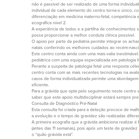
não é passível de ser realizado de uma forma individual
individual de cada elemento do centro torna-o único,
diferenciação em medicina materno-fetal, competência e
ecográfica nível 2.
A experiência de todos e a partilha de conhecimentos 
possa proporcionar a melhor conduta clínica possível.
O apoio por parte da pediatria permite integrar os acha
natais conferindo os melhores cuidados ao recém-nasci
Este centro conta ainda com uma mais-valia inestimável:
pediátrica com uma equipa especializada em patologia fe
Perante a suspeita de patologia fetal uma resposta céler
centro conta com as mais recentes tecnologias na avali
casos de forma individualizada permite uma abordagem
eficiente.
Para a grávida que opta pelo seguimento neste centro e
saber que este apoio multidisciplinar estará sempre pre
Consulta de Diagnóstico Pré-Natal
Esta consulta foi criada para a deteção precoce de mal
a evolução e o tempo de gravidez são realizadas diferen
A primeira ecografia que a grávida ambiciona realizar 
(antes das 11 semanas), pois após um teste de gravidez
o “quão grávida está”.