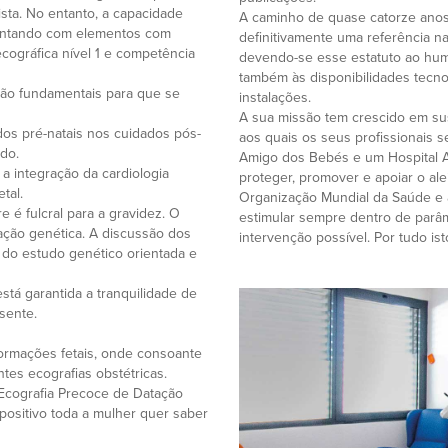
ista. No entanto, a capacidade
A caminho de quase catorze anos
 contando com elementos com
definitivamente uma referência na
cográfica nível 1 e competência
devendo-se esse estatuto ao hum
também às disponibilidades tecno
são fundamentais para que se
instalações.
A sua missão tem crescido em sus
dos pré-natais nos cuidados pós-
aos quais os seus profissionais s
do.
Amigo dos Bebés e um Hospital A
 a integração da cardiologia
proteger, promover e apoiar o a
tal.
Organização Mundial da Saúde e 
e é fulcral para a gravidez. O
estimular sempre dentro de parâ
ação genética. A discussão dos
intervenção possível. Por tudo is
 do estudo genético orientada e
stá garantida a tranquilidade de
sente.
formações fetais, onde consoante
tes ecografias obstétricas.
é Ecografia Precoce de Datação
 positivo toda a mulher quer saber