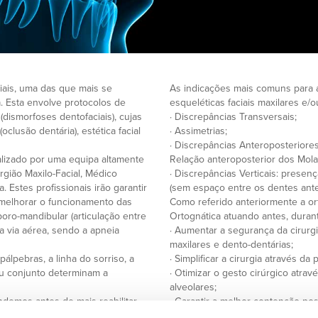
ciais, uma das que mais se
As indicações mais comuns para a
a. Esta envolve protocolos de
esqueléticas faciais maxilares e/
(dismorfoses dentofaciais), cujas
· Discrepâncias Transversais;
clusão dentária), estética facial
· Assimetrias;
· Discrepâncias Anteroposteriores
alizado por uma equipa altamente
Relação anteroposterior dos Mola
rgião Maxilo-Facial, Médico
· Discrepâncias Verticais: presen
. Estes profissionais irão garantir
(sem espaço entre os dentes ant
 melhorar o funcionamento das
Como referido anteriormente a or
poro-mandibular (articulação entre
Ortognática atuando antes, durante
a via aérea, sendo a apneia
· Aumentar a segurança da cirurg
maxilares e dento-dentárias;
pálpebras, a linha do sorriso, a
· Simplificar a cirurgia através d
eu conjunto determinam a
· Otimizar o gesto cirúrgico atr
alveolares;
ndemos antes de mais reabilitar
· Garantir a melhor contenção pos
s procuram, no entanto, em todos
Desta forma, o ortodontista e o c