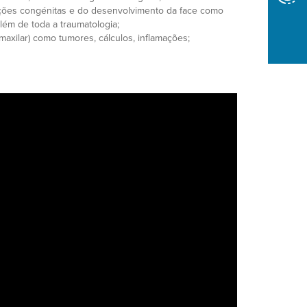
rações congénitas e do desenvolvimento da face como
lém de toda a traumatologia;
bmaxilar) como tumores, cálculos, inflamações;