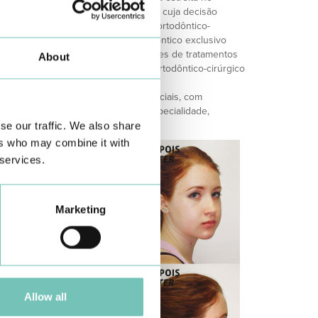
ta abordagem ortodôntico-cirúrgica, cuja decisão
nto a seguir: ortodôntico exclusivo, ortodôntico-
co. Nas crianças, o tratamento ortodôntico exclusivo
crescimento reduzindo as necessidades de tratamentos
About
rescimento já cessou, o tratamento ortodôntico-cirúrgico
opção.
ior equipa de cirurgiões maxilo-faciais, com
árias áreas de intervenção desta especialidade,
tica.
se our traffic. We also share
ers who may combine it with
 services.
Marketing
Allow all