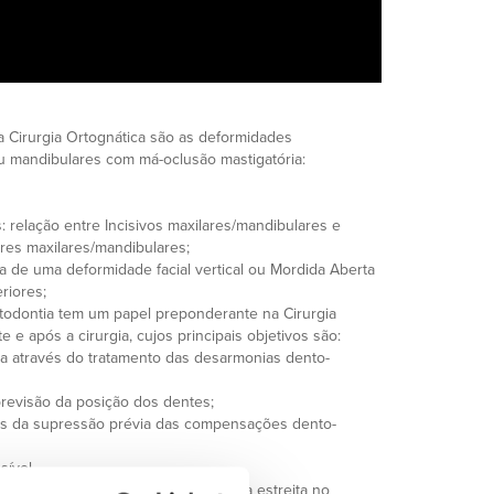
 Cirurgia Ortognática são as deformidades
ou mandibulares com má-oclusão mastigatória:
: relação entre Incisivos maxilares/mandibulares e
res maxilares/mandibulares;
ça de uma deformidade facial vertical ou Mordida Aberta
eriores;
todontia tem um papel preponderante na Cirurgia
 e após a cirurgia, cujos principais objetivos são:
ia através do tratamento das desarmonias dento-
a previsão da posição dos dentes;
avés da supressão prévia das compensações dento-
sível.
irurgião devem trabalhar em harmonia estreita no