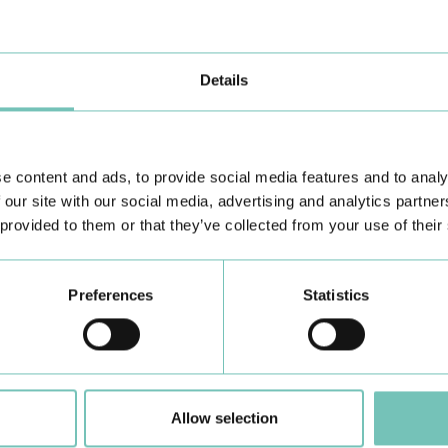
idual, não nos cingindo a
diagnóstico e no planeamento des
Ou seja, trabalhamos para
primeira inclui a opção do tratame
à identidade e personalidade de
ortopédico ou ortodôntico-cirúrgi
pode modificar e condicionar o 
Details
ável de alteração facial, dos
cirúrgicos. Nos adultos, onde o c
com Cirurgia Ortognática", adianta
é muitas vezes a melhor e única 
O Grupo HPA Saúde conta com a ma
ram muito traumáticos,
competências diferenciadas nas v
 Hoje, a evolução das técnicas
concretamente da cirurgia ortogná
e content and ads, to provide social media features and to analy
mitem diminuir o tempo de
 our site with our social media, advertising and analytics partn
ndo a realização deste tipo de
 provided to them or that they’ve collected from your use of their
 que pretendam apenas uma
 não existir um protocolo fixo,
Preferences
Statistics
de realizar previamente um
 que facilite a colocação dos
 possível avançar no primeiro
e recorrer ainda à ortodontia".
Allow selection