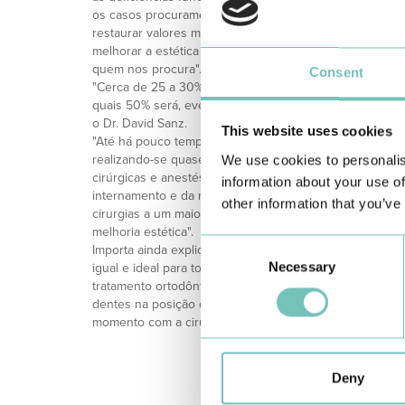
os casos procuramos restabelecer a estética facial indiv
restaurar valores médios ou normativos da população. 
melhorar a estética e a função, mas mantemo-nos fiéis 
quem nos procura".
Consent
"Cerca de 25 a 30% da população apresenta um grau vari
quais 50% será, eventualmente, candidata a tratamento 
o Dr. David Sanz.
This website uses cookies
"Até há pouco tempo, estes procedimentos cirúrgicos e
realizando-se quase exclusivamente em casos extremos.
We use cookies to personalis
cirúrgicas e anestésicas, bem como dos materiais, per
information about your use of
internamento e da recuperação pós-operatória, justifica
other information that you’ve
cirurgias a um maior número de pessoas, inclusive as
melhoria estética".
Consent
Importa ainda explicar, refere o Dr. Sanz, "que apesar de
Necessary
Selection
igual e ideal para todos os casos, a maioria necessita 
tratamento ortodôntico (colocação de aparelho dentário),
dentes na posição correta antes da cirurgia. Noutras, é
momento com a cirurgia e depois em caso de necessidad
Deny