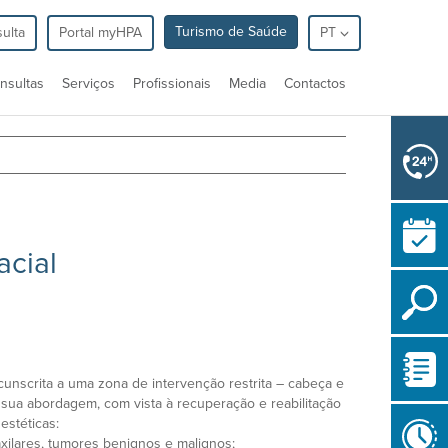
Turismo de Saúde
ulta
Portal myHPA
PT
nsultas
Serviços
Profissionais
Media
Contactos
acial
cunscrita a uma zona de intervenção restrita – cabeça e
sua abordagem, com vista à recuperação e reabilitação
estéticas:
axilares, tumores benignos e malignos;