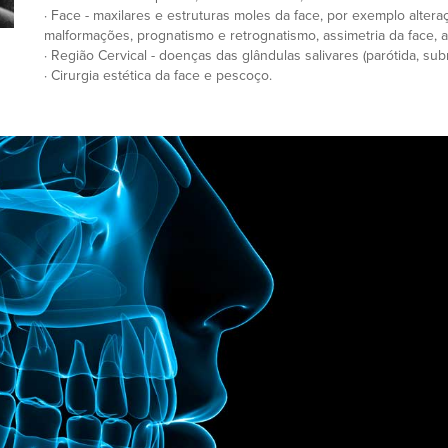
· Face - maxilares e estruturas moles da face, por exemplo alte
malformações, prognatismo e retrognatismo, assimetria da face, a
· Região Cervical - doenças das glândulas salivares (parótida, su
· Cirurgia estética da face e pescoço.