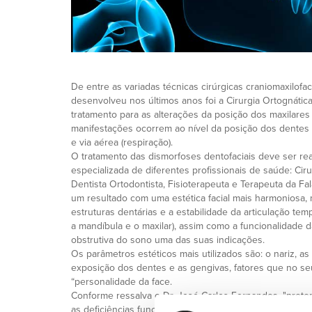
De entre as variadas técnicas cirúrgicas craniomaxilofa
desenvolveu nos últimos anos foi a Cirurgia Ortognátic
tratamento para as alterações da posição dos maxilares 
manifestações ocorrem ao nível da posição dos dentes (o
e via aérea (respiração).
O tratamento das dismorfoses dentofaciais deve ser re
especializada de diferentes profissionais de saúde: Ciru
Dentista Ortodontista, Fisioterapeuta e Terapeuta da Fala
um resultado com uma estética facial mais harmoniosa,
estruturas dentárias e a estabilidade da articulação tem
a mandíbula e o maxilar), assim como a funcionalidade d
obstrutiva do sono uma das suas indicações.
Os parâmetros estéticos mais utilizados são: o nariz, as 
exposição dos dentes e as gengivas, fatores que no s
“personalidade da face.
Conforme ressalva o Dr. José Carlos Fernandes, "prete
as deficiências funcionais pelas quais os pacientes no