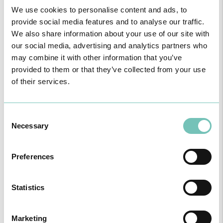
deformidades desde o período da vida fetal até ao início da idade
We use cookies to personalise content and ads, to
adulta. Os cirurgiões pediatras articulam-se de forma permanente
com uma equipa alargada de pediatras e neonatalogistas,
provide social media features and to analyse our traffic.
anestesiologistas, imagiologistas e outros profissionais com vasta
We also share information about your use of our site with
experiência e vocacionados para tratar crianças e jovens, em
our social media, advertising and analytics partners who
ambiente pediátrico. A Cirurgia Pediátrica é uma especialidade
may combine it with other information that you’ve
muito abrangente, uma vez que inclui a patologia geral e neonatal,
provided to them or that they’ve collected from your use
a cirurgia oncológica, a cirurgia geral, a urologia e a ginecologia
pediátrica.
of their services.
Consent
Necessary
Selection
Preferences
Statistics
Marketing