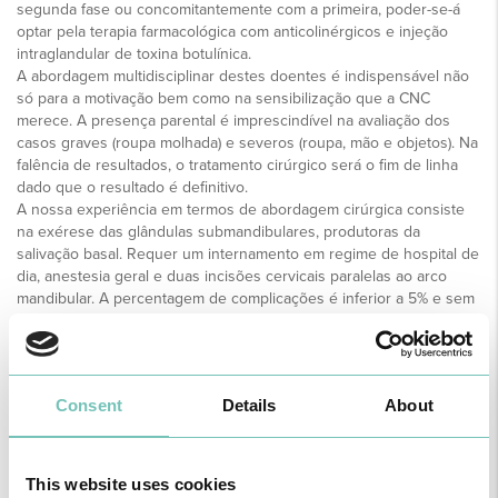
segunda fase ou concomitantemente com a primeira, poder-se-á
optar pela terapia farmacológica com anticolinérgicos e injeção
intraglandular de toxina botulínica.
A abordagem multidisciplinar destes doentes é indispensável não
só para a motivação bem como na sensibilização que a CNC
merece. A presença parental é imprescindível na avaliação dos
casos graves (roupa molhada) e severos (roupa, mão e objetos). Na
falência de resultados, o tratamento cirúrgico será o fim de linha
dado que o resultado é definitivo.
A nossa experiência em termos de abordagem cirúrgica consiste
na exérese das glândulas submandibulares, produtoras da
salivação basal. Requer um internamento em regime de hospital de
dia, anestesia geral e duas incisões cervicais paralelas ao arco
mandibular. A percentagem de complicações é inferior a 5% e sem
problema na sua resolução.
O grau de satisfação dos pais e prestadores de cuidados no
seguimento a curto, médio e longo prazo, já revelou resultados
positivamente significativos, permitindo afirmar que podemos e
Consent
Details
About
devemos oferecer a estas crianças a possibilidade do tratamento
cirúrgico.
A Cirurgia Pediátrica é a especialidade médica que se dedica ao
diagnóstico e tratamento cirúrgico de doenças, lesões ou
This website uses cookies