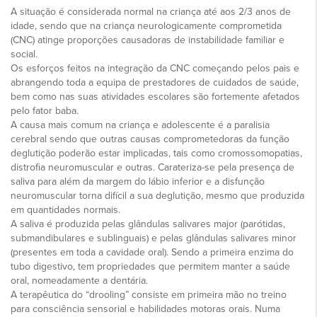
A situação é considerada normal na criança até aos 2/3 anos de
idade, sendo que na criança neurologicamente comprometida
(CNC) atinge proporções causadoras de instabilidade familiar e
social.
Os esforços feitos na integração da CNC começando pelos pais e
abrangendo toda a equipa de prestadores de cuidados de saúde,
bem como nas suas atividades escolares são fortemente afetados
pelo fator baba.
A causa mais comum na criança e adolescente é a paralisia
cerebral sendo que outras causas comprometedoras da função
deglutição poderão estar implicadas, tais como cromossomopatias,
distrofia neuromuscular e outras. Carateriza-se pela presença de
saliva para além da margem do lábio inferior e a disfunção
neuromuscular torna difícil a sua deglutição, mesmo que produzida
em quantidades normais.
A saliva é produzida pelas glândulas salivares major (parótidas,
submandibulares e sublinguais) e pelas glândulas salivares minor
(presentes em toda a cavidade oral). Sendo a primeira enzima do
tubo digestivo, tem propriedades que permitem manter a saúde
oral, nomeadamente a dentária.
A terapêutica do “drooling” consiste em primeira mão no treino
para consciência sensorial e habilidades motoras orais. Numa