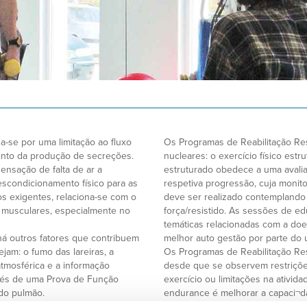
-se por uma limitação ao fluxo
Os Programas de Reabilitação Re
ento da produção de secreções.
nucleares: o exercício físico est
nsação de falta de ar a
estruturado obedece a uma avaliaç
scondicionamento físico para as
respetiva progressão, cuja monit
os exigentes, relaciona-se com o
deve ser realizado contemplando 
s musculares, especialmente no
força/resistido. As sessões de e
temáticas relacionadas com a doe
há outros fatores que contribuem
melhor auto gestão por parte do 
am: o fumo das lareiras, a
Os Programas de Reabilitação Resp
atmosférica e a informação
desde que se observem restrições
avés de uma Prova de Função
exercício ou limitações na atividad
 do pulmão.
endurance é melhorar a capaci¬
e tem contribuído em grande
as atividades diárias, com menor 