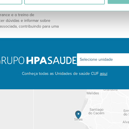
nição de cargas de treino e
 durante as sessões. O exercício
rance e o treino de
cer dúvidas e informar sobre
associada, contribuindo para uma
Conheça todas as Unidades de saúde CUF
aqui