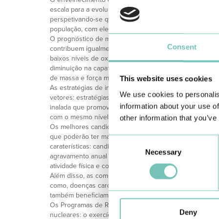
escala para a evolução da DPOC, sendo considerada at
perspetivando-se que em 2020 passe a ser a 3ª causa 
população, com elevadíssimos custos para as políticas 
O prognóstico de morte por DPOC aumenta com a idade
Consent
contribuem igualmente para esse desfecho: resultados
baixos níveis de oxigénio no sangue, hipersecreção crón
diminuição na capa¬cidade de realizar exercício, redução
de massa e força muscular, baixo índice de massa corp
This website uses cookies
As estratégias de intervenção para o tratamento e esta
We use cookies to personalis
vetores: estratégias farmacológicas e não farmacológic
information about your use of
inalada que promove a dilatação das vias aéreas e exerc
com o mesmo nível de evidência no que respeita aos r
other information that you’ve
Os melhores candidatos aos Programas de Reabilitação R
que poderão ter maiores benefícios, serão os indivídu
Consent
caraterísticas: candidatos com maior gravidade de sina
Necessary
Selection
agravamento anual evidente nas PFR, com hiper¬secreçã
atividade física e consequentemente com fraqueza muscu
Além disso, as comorbilidades que estão muitas vezes p
como, doenças cardiovasculares, diabetes, os¬teoporos
também beneficiam do exercício físico.
Os Programas de Reabilitação Respiratória organizam
Deny
nucleares: o exercício físico estruturado e as sessões 