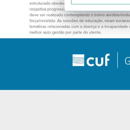
estruturado obedece a uma avaliação inicial para a defi
respetiva progressão, cuja monitorização é permanente
deve ser realizado contemplando o treino aeróbio/endu
força/resistido. As sessões de educação, visam esclare
temáticas relacionadas com a doença e a incapacidade 
melhor auto gestão por parte do utente.