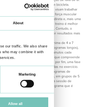
te desenvolvido em passadeira ou em bicicleta.
seia-se em exercícios localizados que visam trabalhar
omendados quando há diminuição da força muscular
bros inferiores, com manifestação direta e, mais uma
About
 diárias. Muitas vezes, este tipo de treino é melhor
ves e com menor capacidade aeróbica. Contudo, o
e treino parece ser a ideal para obter resultados mais
spiratória devem ter uma duração mínima de 4 a 7
se our traffic. We also share
ndo estender-se até 12 semanas (programas longos),
ers who may combine it with
e 2 a 3 vezes, com duração de 90 minutos cada
 em 4 fases: aquecimento, exercício que compreende
 services.
e e um período de treino de força e por fim, uma fase
s das principais estruturas envolvidas no exercício.
ossui uma equipa especializada em Programas de
Marketing
nando estes no ginásio da Fisioterapia, em grupos de 5
 6ªfeira, havendo quinzenalmente uma sessão de
o, sendo neste momento o único programa que é
ada a sul de Lisboa.
Allow all