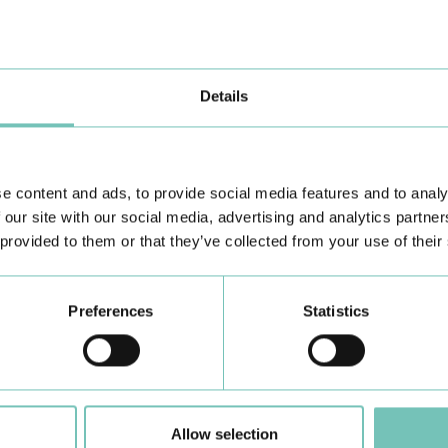
ualmente a 4ª causa de morte,
Este tipo de treino é habitualmen
de morte e morbilidade da
Por sua vez, o treino de força ba
de saúde.
músculos específicos, sendo rec
. Contudo, outros fatores que
dos membros superiores e/ou mem
Details
 pobres nas PFR, tabagismo,
vez, no desempenho das atividades
ica, sensação de falta de ar,
tolerado pelos utentes mais gra
 da atividade física, diminuição
conjunto das duas metodologias d
oral e perda excessiva de peso.
eficazes.
bilização da DPOC têm dois
Os Programas de Reabilitação Re
e content and ads, to provide social media features and to analy
as, respetivamente terapêutica
semanas (programas curtos) pode
 our site with our social media, advertising and analytics partn
ício físico estruturado, ambas
com uma frequência semanal entr
esultados.
sessão. As sessões organizam-se
 provided to them or that they’ve collected from your use of their
espiratória, ou seja, aqueles
um período de treino de enduranc
os que apresentam as seguintes
de arrefecimento com alongamento
is e sintomas da doença, ou com
O Hospital Particular de Alvor p
Preferences
Statistics
o crónica, com baixo nível de
Reabilitação Respiratória, funcio
lar e pouca reserva ventilatória.
pessoas, todas as tardes de 2ª a
resentes nestes utentes, tais
educação com um tema específic
e e doença vascular periférica
disponibilizado de forma estrutur
-se em duas componentes
Allow selection
de educação. O exercício físico