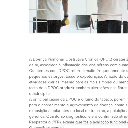
A Doença Pulmonar Obstrutiva Crónica (DPOC) carateriza
de ar, associada à inflamação das vias aéreas com aum
Os utentes com DPOC referem muito frequentemente se
pequenos esforços, tosse e expetoração. A razão do de
atividades diárias, mesmo para as mais simples ou men
facto de a DPOC produzir também alterações nas fibra
quadricípite.
A principal causa da DPOC é o fumo do tabaco, porém 
para o aparecimento e agravamento da doença, como sej
exposição a poluentes no local de trabalho, a poluição 
genética. Quanto ao diagnóstico, ele é confirmado atr
Respiratório (PFR), exame que faz a avaliação funcional
O envelhecimento da população mundial é um fator qu