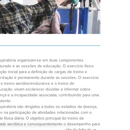
spiratória organizam-se em duas componentes
ruturado e as sessões de educação. O exercício físico
ão inicial para a definição de cargas de treino e
orização é permanente durante as sessões. O exercício
o treino aeróbio/endurance e o treino de
ducação, visam esclarecer dúvidas e informar sobre
nça e a incapacidade associada, contribuindo para uma
utente.
iratória são dirigidos a todos os estadios da doença,
 na participação de atividades relacionadas com o
e física diária. O objetivo principal do treino de
dade aeróbica e consequentemente o desempenho para
dispêndio de energia e menor sensação de falta de ar.