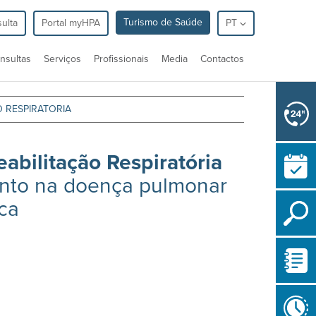
Turismo de Saúde
ulta
Portal myHPA
PT
nsultas
Serviços
Profissionais
Media
Contactos
 RESPIRATORIA
abilitação Respiratória
to na doença pulmonar
ica