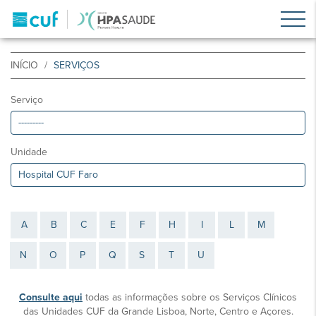
INÍCIO
SERVIÇOS
Serviço
Unidade
A
B
C
E
F
H
I
L
M
N
O
P
Q
S
T
U
Consulte aqui
todas as informações sobre os Serviços Clínicos
das Unidades CUF da Grande Lisboa, Norte, Centro e Açores.