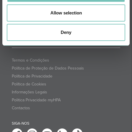
NEWSLETTER + SAÚDE
Quinzenalmente selecionamos para
Allow selection
si informações de saúde com a
garantia dos profissionais CUF.
SUBSCREVA
Deny
Termos e Condições
Política de Proteção de Dados Pessoais
Política de Privacidade
Política de Cookies
Informações Legais
Politica Privacidade myHPA
Contactos
SIGA-NOS