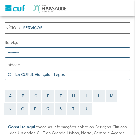
INÍCIO
SERVIÇOS
Serviço
Unidade
A
B
C
E
F
H
I
L
M
N
O
P
Q
S
T
U
Consulte aqui
todas as informações sobre os Serviços Clínicos
das Unidades CUF da Grande Lisboa, Norte, Centro e Açores.