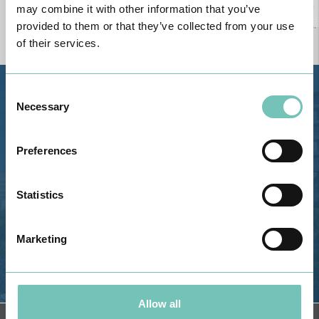
may combine it with other information that you’ve
provided to them or that they’ve collected from your use
of their services.
Consent
Estrada de Alvor, Sítio Cruz da
Necessary
Selection
Bota, 8500-322 Alvor - Portimão
GPS
Preferences
Telefone: 282 420 400
Email: info@grupohpa.com
Statistics
Marketing
Allow all
OBTER DIREÇÕES