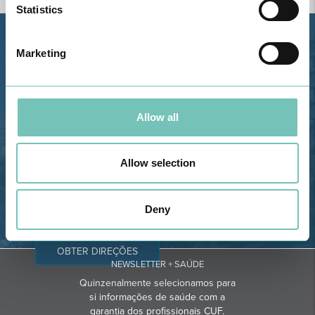
Statistics
Estrada de Alvor, Sítio Cruz da
Marketing
Bota, 8500-322 Alvor - Portimão
GPS
Telefone: 282 420 400
Allow all
Email: info@grupohpa.com
Allow selection
Deny
OBTER DIREÇÕES
NEWSLETTER + SAÚDE
Quinzenalmente selecionamos para
si informações de saúde com a
garantia dos profissionais CUF.