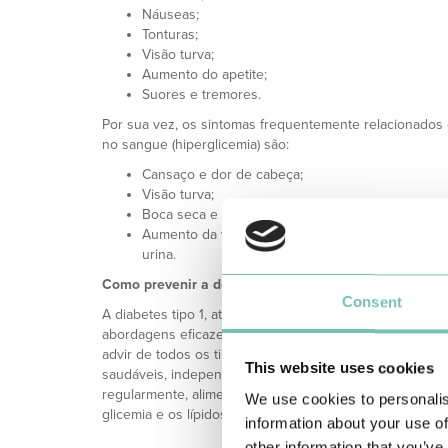
Náuseas;
Tonturas;
Visão turva;
Aumento do apetite;
Suores e tremores.
Por sua vez, os sintomas frequentemente relacionados
no sangue (hiperglicemia) são:
Cansaço e dor de cabeça;
Visão turva;
Boca seca e sede constante;
Aumento da vontade de urinar e aumento da freq
urina.
Como prevenir a doença?
Consent
A diabetes tipo 1, atualmente, não pode ser evitada. Qua
abordagens eficazes para prevenir as complicações e
advir de todos os tipos de diabetes. Estas incluem a ad
This website uses cookies
saudáveis, independentemente de ter ou não diabetes, ta
regularmente, alimentar-se de forma saudável, evitar fuma
We use cookies to personalis
glicemia e os lípidos.
information about your use of
other information that you’ve