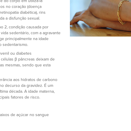
e do corpo em utilizá-la
nos no coração (doença
etinopatia diabética), rins
nda a disfunção sexual.
po 2, condição causada por
 vida sedentário, com a agravante
ge principalmente na idade
o sedentarismo.
uvenil ou diabetes
 células β pâncreas deixam de
 das mesmas, sendo que esta
lerância aos hidratos de carbono
 no decurso da gravidez. É um
ltima década. A idade materna,
cipais fatores de risco.
baixos de açúcar no sangue