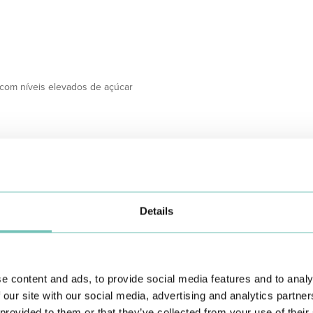
 com níveis elevados de açúcar
uência urinária e do volume da
Details
nto à diabetes tipo 2, existem
 a morte prematura que podem
oção de hábitos de vida
is como: fazer exercício físico
r, e controlar a tensão arterial, a
e content and ads, to provide social media features and to analy
 our site with our social media, advertising and analytics partn
 provided to them or that they’ve collected from your use of their