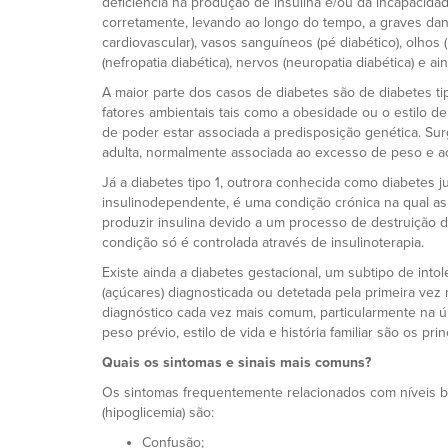
deficiência na produção de insulina e/ou da incapacidad
corretamente, levando ao longo do tempo, a graves da
cardiovascular), vasos sanguíneos (pé diabético), olhos (r
(nefropatia diabética), nervos (neuropatia diabética) e ai
A maior parte dos casos de diabetes são de diabetes ti
fatores ambientais tais como a obesidade ou o estilo de
de poder estar associada a predisposição genética. Sur
adulta, normalmente associada ao excesso de peso e a
Já a diabetes tipo 1, outrora conhecida como diabetes j
insulinodependente, é uma condição crónica na qual as
produzir insulina devido a um processo de destruição
condição só é controlada através de insulinoterapia.
Existe ainda a diabetes gestacional, um subtipo de into
(açúcares) diagnosticada ou detetada pela primeira vez
diagnóstico cada vez mais comum, particularmente na ú
peso prévio, estilo de vida e história familiar são os prin
Quais os sintomas e sinais mais comuns?
Os sintomas frequentemente relacionados com níveis 
(hipoglicemia) são:
Confusão;