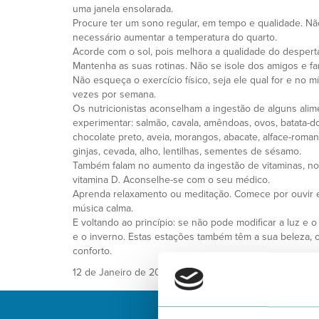
uma janela ensolarada.
Procure ter um sono regular, em tempo e qualidade. N
necessário aumentar a temperatura do quarto.
Acorde com o sol, pois melhora a qualidade do despertar
Mantenha as suas rotinas. Não se isole dos amigos e fam
Não esqueça o exercício físico, seja ele qual for e no m
vezes por semana.
Os nutricionistas aconselham a ingestão de alguns ali
experimentar: salmão, cavala, amêndoas, ovos, batata-d
chocolate preto, aveia, morangos, abacate, alface-romana
ginjas, cevada, alho, lentilhas, sementes de sésamo.
Também falam no aumento da ingestão de vitaminas, 
vitamina D. Aconselhe-se com o seu médico.
Aprenda relaxamento ou meditação. Comece por ouvir e 
música calma.
E voltando ao princípio: se não pode modificar a luz e o
e o inverno. Estas estações também têm a sua beleza,
conforto.
12 de Janeiro de 2020