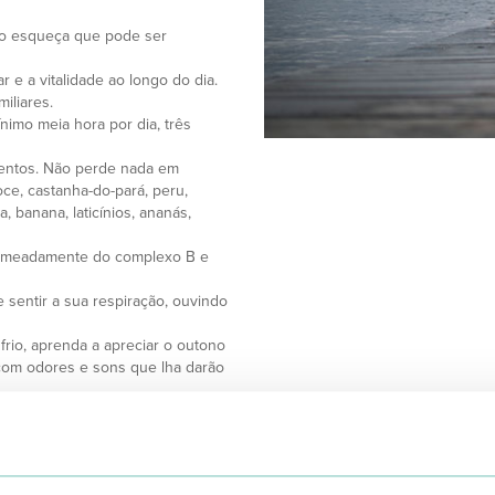
ão esqueça que pode ser
 e a vitalidade ao longo do dia.
iliares.
ínimo meia hora por dia, três
mentos. Não perde nada em
oce, castanha-do-pará, peru,
, banana, laticínios, ananás,
nomeadamente do complexo B e
sentir a sua respiração, ouvindo
 frio, aprenda a apreciar o outono
 com odores e sons que lha darão