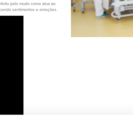
feito pelo modo como atua ao
lecendo sentimentos e emoções.