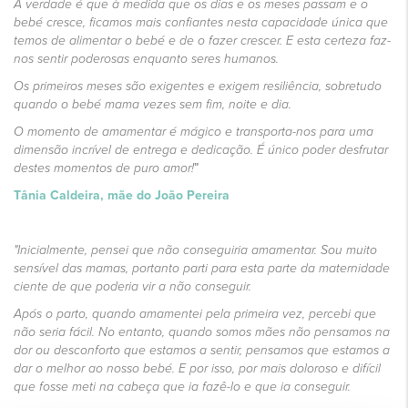
A verdade é que à medida que os dias e os meses passam e o
bebé cresce, ficamos mais confiantes nesta capacidade única que
temos de alimentar o bebé e de o fazer crescer. E esta certeza faz-
nos sentir poderosas enquanto seres humanos.
Os primeiros meses são exigentes e exigem resiliência, sobretudo
quando o bebé mama vezes sem fim, noite e dia.
O momento de amamentar é mágico e transporta-nos para uma
dimensão incrível de entrega e dedicação. É único poder desfrutar
destes momentos de puro amor!
”
Tânia Caldeira, mãe do João Pereira
"Inicialmente, pensei que não conseguiria amamentar. Sou muito
sensível das mamas, portanto parti para esta parte da maternidade
ciente de que poderia vir a não conseguir.
Após o parto, quando amamentei pela primeira vez, percebi que
não seria fácil. No entanto, quando somos mães não pensamos na
dor ou desconforto que estamos a sentir, pensamos que estamos a
dar o melhor ao nosso bebé. E por isso, por mais doloroso e difícil
que fosse meti na cabeça que ia fazê-lo e que ia conseguir.