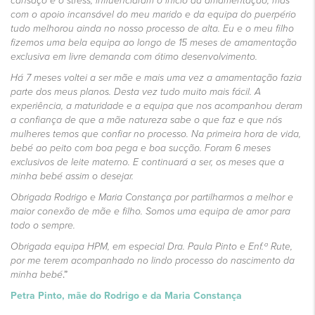
cansaço e o stress, influenciaram o início da amamentação, mas
com o apoio incansável do meu marido e da equipa do puerpério
tudo melhorou ainda no nosso processo de alta. Eu e o meu filho
fizemos uma bela equipa ao longo de 15 meses de amamentação
exclusiva em livre demanda com ótimo desenvolvimento.
Há 7 meses voltei a ser mãe e mais uma vez a amamentação fazia
parte dos meus planos. Desta vez tudo muito mais fácil. A
experiência, a maturidade e a equipa que nos acompanhou deram
a confiança de que a mãe natureza sabe o que faz e que nós
mulheres temos que confiar no processo. Na primeira hora de vida,
bebé ao peito com boa pega e boa sucção. Foram 6 meses
exclusivos de leite materno. E continuará a ser, os meses que a
minha bebé assim o desejar.
Obrigada Rodrigo e Maria Constança por partilharmos a melhor e
maior conexão de mãe e filho. Somos uma equipa de amor para
todo o sempre.
Obrigada equipa HPM, em especial Dra. Paula Pinto e Enf.ª Rute,
por me terem acompanhado no lindo processo do nascimento da
minha bebé
.”
Petra Pinto, mãe do Rodrigo e da Maria Constança