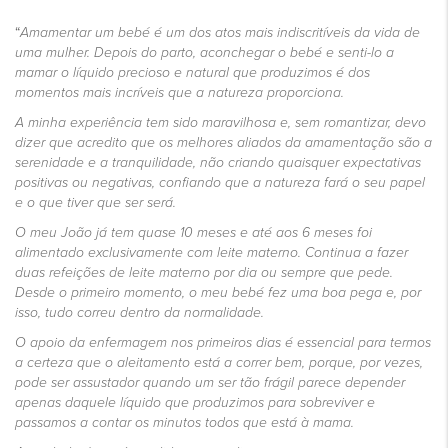
“
Amamentar um bebé é um dos atos mais indiscritíveis da vida de
uma mulher. Depois do parto, aconchegar o bebé e senti-lo a
mamar o líquido precioso e natural que produzimos é dos
momentos mais incríveis que a natureza proporciona.
A minha experiência tem sido maravilhosa e, sem romantizar, devo
dizer que acredito que os melhores aliados da amamentação são a
serenidade e a tranquilidade, não criando quaisquer expectativas
positivas ou negativas, confiando que a natureza fará o seu papel
e o que tiver que ser será.
O meu João já tem quase 10 meses e até aos 6 meses foi
alimentado exclusivamente com leite materno. Continua a fazer
duas refeições de leite materno por dia ou sempre que pede.
Desde o primeiro momento, o meu bebé fez uma boa pega e, por
isso, tudo correu dentro da normalidade.
O apoio da enfermagem nos primeiros dias é essencial para termos
a certeza que o aleitamento está a correr bem, porque, por vezes,
pode ser assustador quando um ser tão frágil parece depender
apenas daquele líquido que produzimos para sobreviver e
passamos a contar os minutos todos que está à mama.