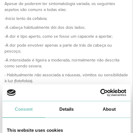
Apesar de poderem ter sintomatologia variada, os seguintes
aspetos são comuns a todas elas:
-Início lento da cefaleia;
-A cabeça habitualmente dói dos dois lados;
-A dor é tipo aperto, como se fosse um capacete a apertar;
-A dor pode envolver apenas a parte de trás da cabeça ou
pescoço;
-A intensidade é ligeira a moderada, normalmente não descrita
como sendo severa;
- Habitualmente não associada a náuseas, vómitos ou sensibilidade
à luz (fotofobia).
A enxaqueca é um tipo de cefaleia que além da dor de cabeça, se
faz acompanhar por sintomatologia concomitante: náuseas, e/ou
vómitos, e/ou fotofobia/fonofobia, com intensidade severa e
incapacitante, cujas manifestações podem durar até 72 horas. A
Consent
Details
About
enxaqueca pode ter várias fases, contudo nem todos os pacientes
experimentam esta sequência: pródromo (alteração do
humor/comportamento), aura (sintomas visuais, sensitivos ou de
This website uses cookies
linguagem), enxaqueca em si (dor intensa, habitualmente latejante,