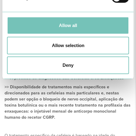
Contudo, sempre que houver suspeita de causalidade
secundária devem ser pedidos exames dirigidos à suspeita
clínica: análises sanguíneas, Tomografia Computorizada aos
seios perinasais, Tomografia Computorizada ou Ressonância
Allow all
Magnética cerebral, entre outros.
Allow selection
A consulta especializada de Cefaleias permite:
Deny
>> A precisão do diagnóstico das Cefaleias e/ou Enxaquecas
>> Disponibilidade de tratamentos mais específicos e
direcionados para as cefaleias mais particulares e, nestas
podem ser opção o bloqueio de nervo occipital, aplicação de
toxina botulínica ou o mais recente tratamento na profilaxia das
enxaquecas: o injetável mensal de anticorpo monoclonal
humano do recetor CGRP.
O tratamento específico da cefaleia é baseado na idade do