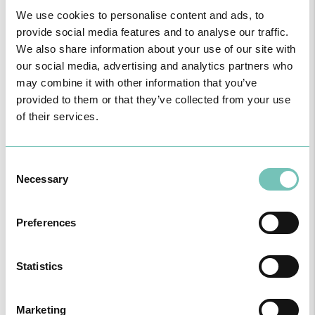
de um ou dois lados da cabeça, podendo estar associado a
We use cookies to personalise content and ads, to
náuseas, vómitos, fotofobia e/ou fonofobia) e fase de resolução.
provide social media features and to analyse our traffic.
Importante realçar que frequentemente os pacientes podem ter
We also share information about your use of our site with
mais do que um tipo de cefaleias associadas. Deste modo, é
our social media, advertising and analytics partners who
comum o mesmo paciente queixar-se de enxaqueca e cefaleias
may combine it with other information that you’ve
tipo tensão, por exemplo.
provided to them or that they’ve collected from your use
of their services.
Exames relacionados
Consent
O diagnóstico de cefaleia é efetuado essencialmente pela história
Necessary
Selection
clínica e pelo exame físico/neurológico e se necessário, exames
complementares de diagnóstico (no caso de poder existir uma
causa secundária). De qualquer forma, a história clínica é
Preferences
determinante para o diagnóstico e a diferenciação do subtipo de
cefaleia. Nesse sentido, o doente deve ser o mais específico
possível na caraterização da sua cefaleia: a que altura do dia
Statistics
ocorre, localização, tipo de dor, duração, sintomas associados,
fatores desencadeantes ou história anterior de traumatismo
craniano.
Marketing