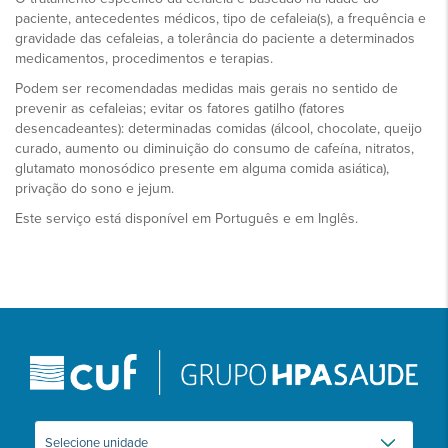
paciente, antecedentes médicos, tipo de cefaleia(s), a frequência e
gravidade das cefaleias, a tolerância do paciente a determinados
medicamentos, procedimentos e terapias.
Podem ser recomendadas medidas mais gerais no sentido de
prevenir as cefaleias; evitar os fatores gatilho (fatores
desencadeantes): determinadas comidas (álcool, chocolate, queijo
curado, aumento ou diminuição do consumo de cafeína, nitratos,
glutamato monosódico presente em alguma comida asiática),
privação do sono e jejum.
Este serviço está disponível em Português e em Inglês.