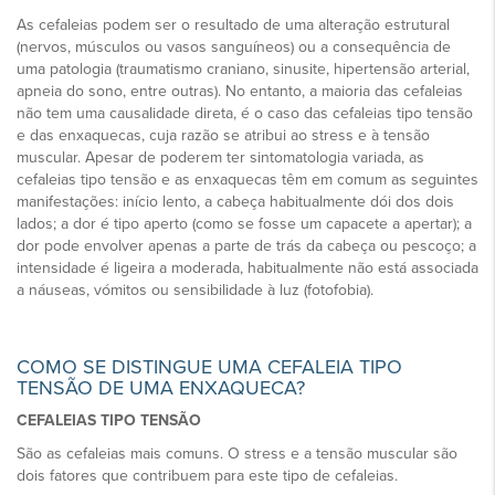
As cefaleias podem ser o resultado de uma alteração estrutural
(nervos, músculos ou vasos sanguíneos) ou a consequência de
uma patologia (traumatismo craniano, sinusite, hipertensão arterial,
apneia do sono, entre outras). No entanto, a maioria das cefaleias
não tem uma causalidade direta, é o caso das cefaleias tipo tensão
e das enxaquecas, cuja razão se atribui ao stress e à tensão
muscular. Apesar de poderem ter sintomatologia variada, as
cefaleias tipo tensão e as enxaquecas têm em comum as seguintes
manifestações: início lento, a cabeça habitualmente dói dos dois
lados; a dor é tipo aperto (como se fosse um capacete a apertar); a
dor pode envolver apenas a parte de trás da cabeça ou pescoço; a
intensidade é ligeira a moderada, habitualmente não está associada
a náuseas, vómitos ou sensibilidade à luz (fotofobia).
COMO SE DISTINGUE UMA CEFALEIA TIPO
TENSÃO DE UMA ENXAQUECA?
CEFALEIAS TIPO TENSÃO
São as cefaleias mais comuns. O stress e a tensão muscular são
dois fatores que contribuem para este tipo de cefaleias.