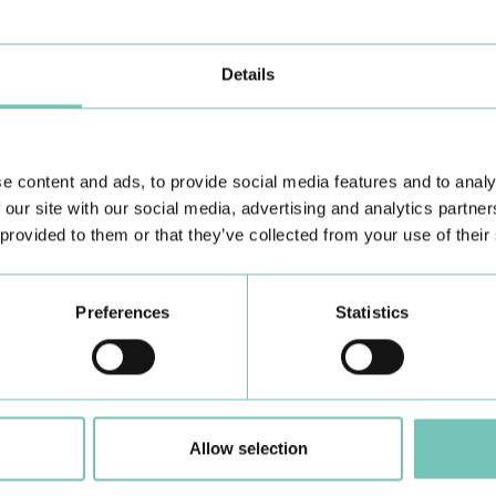
Details
dade?
egundo a recomendação da Direção-Geral da Saúde (DGS). No entanto, de
e content and ads, to provide social media features and to analy
 our site with our social media, advertising and analytics partn
 provided to them or that they’ve collected from your use of their
Preferences
Statistics
Allow selection
 básico)