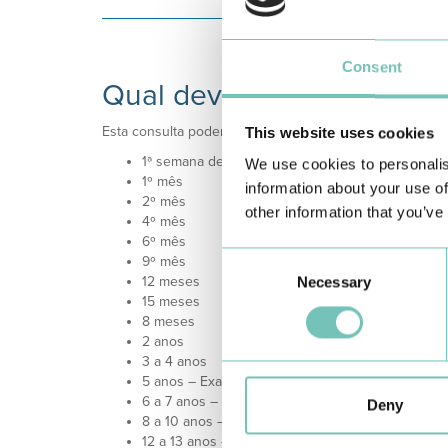
Consent
Qual deve ser a periodici
Esta consulta poderá ter a seguinte periodicidade, s
This website uses cookies
1ª semana de vida
We use cookies to personalis
1º mês
information about your use of
2º mês
other information that you’ve
4º mês
6º mês
Consent
9º mês
12 meses
Necessary
Selection
15 meses
8 meses
2 anos
3 a 4 anos
5 anos – Exame global de saúde
6 a 7 anos – (final 1º ano de escolaridade)
Deny
8 a 10 anos – (ano do início do 2º ciclo do ensino
12 a 13 anos – Exame global de saúde