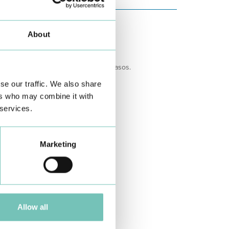
About
verá ser adaptada em determinados casos.
se our traffic. We also share
ers who may combine it with
 services.
Marketing
Allow all