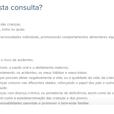
sta consulta?
 das crianças;
 entre os quais:
cessidades individuais, promovendo comportamentos alimentares equi
risco de acidentes.
veis, a saúde oral e o aleitamento materno;
tamento, os acidentes, os maus hábitos e maus-tratos;
ue possam afetar negativamente a vida, ou a qualidade de vida, da cria
enças comuns nas diferentes idades, reforçando o papel dos pais e outro
aúde;
nças com doença crónica, ou portadoras de deficiência, assim como às su
em como a autodeterminação das crianças e dos jovens;
onsabilidades parentais e promover o bem-estar familiar.