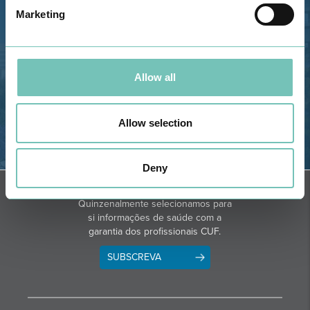
GPS
Marketing
Telefone: 282 420 400
Email: info@grupohpa.com
Allow all
Allow selection
Deny
OBTER DIREÇÕES
NEWSLETTER + SAÚDE
Quinzenalmente selecionamos para
si informações de saúde com a
garantia dos profissionais CUF.
SUBSCREVA