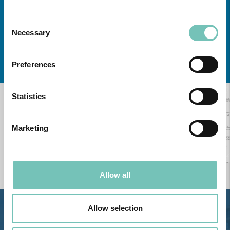
Consent
Necessary
Selection
Conheça todas as Unidades de saúde CUF
aqui
Preferences
Statistics
Marketing
Allow all
Allow selection
Estrada de Alvor, Sítio Cruz da
Bota, 8500-322 Alvor - Portimão