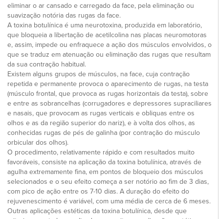
eliminar o ar cansado e carregado da face, pela eliminação ou
suavização notória das rugas da face.
A toxina botulínica é uma neurotoxina, produzida em laboratório,
que bloqueia a libertação de acetilcolina nas placas neuromotoras
e, assim, impede ou enfraquece a ação dos músculos envolvidos, o
que se traduz em atenuação ou eliminação das rugas que resultam
da sua contração habitual.
Existem alguns grupos de músculos, na face, cuja contração
repetida e permanente provoca o aparecimento de rugas, na testa
(músculo frontal, que provoca as rugas horizontais da testa), sobre
e entre as sobrancelhas (corrugadores e depressores supraciliares
e nasais, que provocam as rugas verticais e obliquas entre os
olhos e as da região superior do nariz), e à volta dos olhos, as
conhecidas rugas de pés de galinha (por contração do músculo
orbicular dos olhos).
O procedimento, relativamente rápido e com resultados muito
favoráveis, consiste na aplicação da toxina botulínica, através de
agulha extremamente fina, em pontos de bloqueio dos músculos
selecionados e o seu efeito começa a ser notório ao fim de 3 dias,
com pico de ação entre os 7-10 dias. A duração do efeito do
rejuvenescimento é variável, com uma média de cerca de 6 meses.
Outras aplicações estéticas da toxina botulínica, desde que