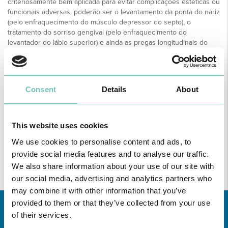
criteriosamente bem aplicada para evitar complicações estéticas ou
funcionais adversas, poderão ser o levantamento da ponta do nariz
(pelo enfraquecimento do músculo depressor do septo), o
tratamento do sorriso gengival (pelo enfraquecimento do
levantador do lábio superior) e ainda as pregas longitudinais do
pescoço (por enfraquecimento do músculo platisma, cuja contração
provoca as bandas platismais).
Para além da sua aplicação estética na face, a toxina botulínica é
também utilizada em áreas terapêuticas, como no tratamento da
Consent
Details
About
transpiração excessiva das axilas e mãos (hiperhidrose ou
hipersudorese), no tratamento do blefarospasmo (contração
excessiva e repetitiva das pálpebras) e na enxaqueca tensional,
que resulta da contração permanente dos músculos da face e
This website uses cookies
região temporofrontal.
We use cookies to personalise content and ads, to
provide social media features and to analyse our traffic.
We also share information about your use of our site with
our social media, advertising and analytics partners who
may combine it with other information that you’ve
provided to them or that they’ve collected from your use
of their services.