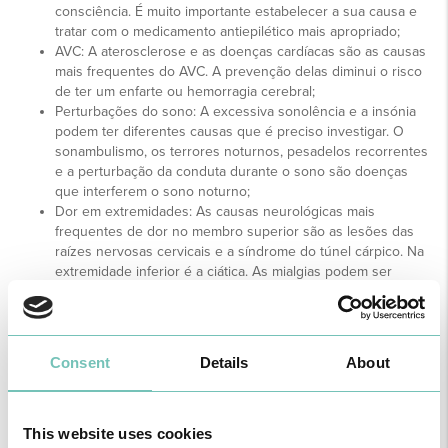
consciência. É muito importante estabelecer a sua causa e
tratar com o medicamento antiepilético mais apropriado;
AVC: A aterosclerose e as doenças cardíacas são as causas
mais frequentes do AVC. A prevenção delas diminui o risco
de ter um enfarte ou hemorragia cerebral;
Perturbações do sono: A excessiva sonolência e a insónia
podem ter diferentes causas que é preciso investigar. O
sonambulismo, os terrores noturnos, pesadelos recorrentes
e a perturbação da conduta durante o sono são doenças
que interferem o sono noturno;
Dor em extremidades: As causas neurológicas mais
frequentes de dor no membro superior são as lesões das
raízes nervosas cervicais e a síndrome do túnel cárpico. Na
extremidade inferior é a ciática. As mialgias podem ser
devidas a doenças do músculo (miopatias);
Outras entidades que abarca a Neurologia são a esclerose
múltipla, alterações do equilíbrio e da marcha,
polineuropatias
Consent
Details
About
This website uses cookies