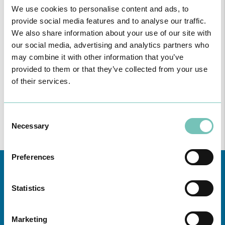
We use cookies to personalise content and ads, to
ESPECIALIDADE DISPONÍVEL NAS UNIDADES
provide social media features and to analyse our traffic.
Região
We also share information about your use of our site with
our social media, advertising and analytics partners who
Todas
may combine it with other information that you’ve
as
provided to them or that they’ve collected from your use
unidades
of their services.
Consulte aqui
todas as informações sobre a Especialidade nas
Unidades de saúde CUF da zona da Grande Lisboa, Norte,
Consent
Centro e Açores.
Necessary
Selection
Preferences
Statistics
Marketing