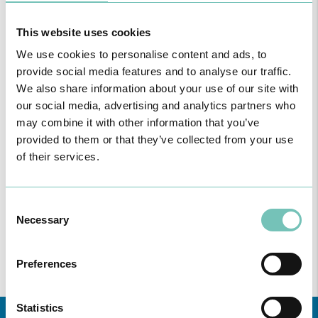
This website uses cookies
We use cookies to personalise content and ads, to
provide social media features and to analyse our traffic.
We also share information about your use of our site with
our social media, advertising and analytics partners who
may combine it with other information that you’ve
provided to them or that they’ve collected from your use
of their services.
PODCAST EM ONCOLOGIA
Com um formato dinâmico e direto, este episódio combinam
conhecimento técnico c…
Consent
Necessary
Selection
Preferences
Statistics