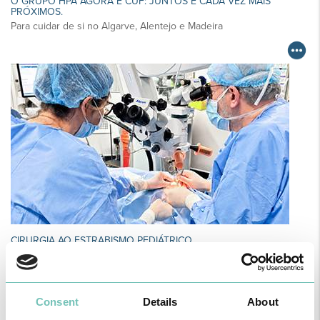
O GRUPO HPA AGORA É CUF: JUNTOS E CADA VEZ MAIS
PRÓXIMOS.
Para cuidar de si no Algarve, Alentejo e Madeira
CIRURGIA AO ESTRABISMO PEDIÁTRICO
Realizou-se no Hospital CUF Faro a primeira Cirurgia de Estrabismo
Pediátrico n…
Consent
Details
About