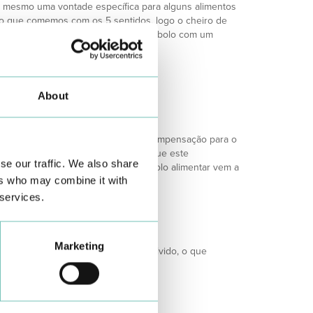
u mesmo uma vontade específica para alguns alimentos
ido que comemos com os 5 sentidos, logo o cheiro de
ha acabado de almoçar), bem como um bolo com um
o são necessários 3 aspetos:
About
 encontra na comida o prazer ou a compensação para o
da emoção se recorre à comida. Só que este
se our traffic. We also share
e, porque associada a um descontrolo alimentar vem a
ers who may combine it with
 services.
o seja possível);
Marketing
 estava a fazer, quem estava envolvido, o que