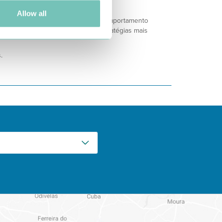
Allow all
 indivíduo só consegue mudar um comportamento
ra desenvolver um conjunto de estratégias mais
.