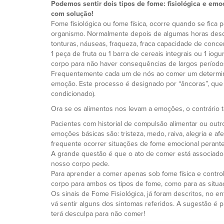
Podemos sentir dois tipos de fome: fisiológica e em
com solução!
Fome fisiológica ou fome física, ocorre quando se fica
organismo. Normalmente depois de algumas horas desde
tonturas, náuseas, fraqueza, fraca capacidade de concen
1 peça de fruta ou 1 barra de cereais integrais ou 1 io
corpo para não haver consequências de largos período
Frequentemente cada um de nós ao comer um determinad
emoção. Este processo é designado por “âncoras”, que
condicionado).
Ora se os alimentos nos levam a emoções, o contrário
Pacientes com historial de compulsão alimentar ou out
emoções básicas são: tristeza, medo, raiva, alegria e a
frequente ocorrer situações de fome emocional perante 
A grande questão é que o ato de comer está associado a
nosso corpo pede.
Para aprender a comer apenas sob fome física e contro
corpo para ambos os tipos de fome, como para as situ
Os sinais de Fome Fisiológica, já foram descritos, no
vá sentir alguns dos sintomas referidos. A sugestão é p
terá desculpa para não comer!