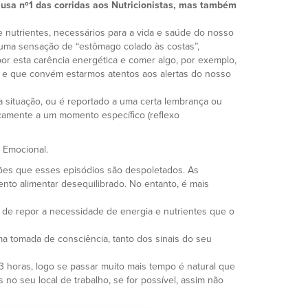
ausa nº1 das corridas aos Nutricionistas, mas também
e nutrientes, necessários para a vida e saúde do nosso
uma sensação de “estômago colado às costas”,
epor esta carência energética e comer algo, por exemplo,
vos e que convém estarmos atentos aos alertas do nosso
situação, ou é reportado a uma certa lembrança ou
camente a um momento específico (reflexo
 Emocional.
ções que esses episódios são despoletados. As
ento alimentar desequilibrado. No entanto, é mais
o de repor a necessidade de energia e nutrientes que o
a tomada de consciência, tanto dos sinais do seu
 horas, logo se passar muito mais tempo é natural que
no seu local de trabalho, se for possível, assim não