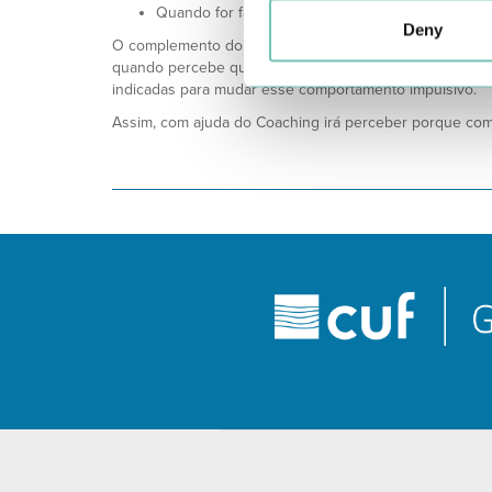
Quando for fazer compras ao supermercado traga
Deny
O complemento do Coaching à Nutrição, é fundamental
quando percebe qual a sua verdadeira causa, bem como
indicadas para mudar esse comportamento impulsivo.
Assim, com ajuda do Coaching irá perceber porque co