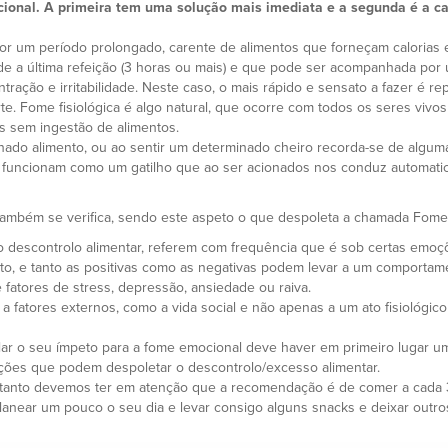
ocional. A primeira tem uma solução mais imediata e a segunda é a c
 por um período prolongado, carente de alimentos que forneçam calorias 
 a última refeição (3 horas ou mais) e que pode ser acompanhada por 
tração e irritabilidade. Neste caso, o mais rápido e sensato a fazer é r
gurte. Fome fisiológica é algo natural, que ocorre com todos os seres vi
s sem ingestão de alimentos.
o alimento, ou ao sentir um determinado cheiro recorda-se de alguma 
 funcionam como um gatilho que ao ser acionados nos conduz automati
 também se verifica, sendo este aspeto o que despoleta a chamada Fome
ro descontrolo alimentar, referem com frequência que é sob certas emo
feto, e tanto as positivas como as negativas podem levar a um comportam
fatores de stress, depressão, ansiedade ou raiva.
 fatores externos, como a vida social e não apenas a um ato fisiológic
lar o seu ímpeto para a fome emocional deve haver em primeiro lugar um
ações que podem despoletar o descontrolo/excesso alimentar.
 entanto devemos ter em atenção que a recomendação é de comer a cada 3
lanear um pouco o seu dia e levar consigo alguns snacks e deixar outros 