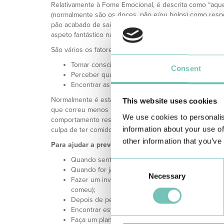
Relativamente à Fome Emocional, é descrita como “aqu
(normalmente são os doces, pão e/ou bolos) como respo
pão acabado de sair do forno ao passar por uma padar
aspeto fantástico na pastelaria ou ainda a mesa compost
São vários os fatores que podem desencadear um episó
Tomar consciência do processo;
Consent
Perceber qual ou quais as situações que despol
Encontrar as estratégias mais adequadas e pôr e
Normalmente é esta questão que está por detrás de mu
This website uses cookies
que correu menos bem no seu dia. O problema surge qu
We use cookies to personalis
comportamento resulta numa “falsa compensação” pois 
information about your use of
culpa de ter comido demais.
other information that you’ve
Para ajudar a prevenir a fome emocional aqui ficam 
Quando sentir fome questionar-se se é Fome Fís
Consent
Quando for jantar fora de casa, prevenir a gula 
Necessary
Selection
Fazer um inventário das situações que normalme
comeu);
Depois de perceber qual o seu padrão de fome e
Encontrar estratégias compensatórias que não pass
Faça um plano das suas refeições diárias e lembr