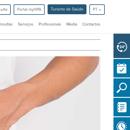
Turismo de Saúde
ulta
Portal myHPA
PT
nsultas
Serviços
Profissionais
Media
Contactos