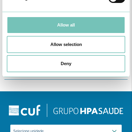
fetais e maternas.
Após o parto, 6 a 8 semanas depois, devem realizar prova de
tolerância oral à glicose. Estas mulheres têm um risco significativo
de DG em futuras gestações (60-70%) e um maior risco de
Allow all
diabetes no futuro (25 a 75%).
Dessa forma, antes da nova gestação é aconselhável a
normalização ou redução do peso e avaliação da situação
metabólica (glicemia em jejum e/ou HbA1c).
Allow selection
Sugere-se também avaliação anual da situação metabólica e
manutenção de hábitos de vida saudáveis: mais uma vez dieta
polifracionada e exercício.
Deny