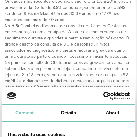
Os dados mais recentes disponíveis são referentes a 2018, onde a
prevalência da DG foi de 8,8% da população parturiente do SNS,
sendo de 9,9% na faixa etária dos 30-39 anos e de 17,7% nas
mulheres com mais de 40 anos.
No HPA Gambelas dispomos de consulta de Diabetes Gestacional
em cooperação com a equipa de Obstetrícia, com protocolos de
seguimento durante a gravidez e parto e reavaliação pós-parto. O
grande desafio da consulta de DG é desconstruir mitos,
associados ao diagnóstico e à dieta, e motivar a grávida a cumprir
uma dieta até ao parto e quando necessário a iniciar terapêutica.
Na primeira consulta de Obstetrícia todas as grávidas deverão ser
submetidas a uma glicemia em jejum, cumprindo previamente um
jejum de 8 a 12 horas, sendo que um valor superior ou igual a 92
mg/dl faz o diagnóstico de diabetes gestacional. Aquelas que têm
jejum inferior a 92 mg/dl são submetidas posteriormente, entre as
24-28 semanas, a prova de tolerância à glicose oral, cumprindo
critério de diagnóstico a existência de um ou mais valores
alterados.
A partir do diagnóstico, a grávida inicia pesquisa da glicemia capilar
Consent
Details
About
e das cetonas na primeira urina da manhã e são dadas
recomendações alimentares (e encaminhadas para consulta de
Nutrição) e de exercício (nomeadamente caminhadas, de
This website uses cookies
preferência após uma refeição e sempre que não há