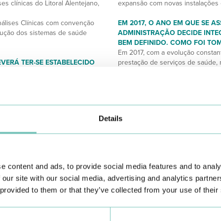
es clínicas do Litoral Alentejano,
expansão com novas instalações
Análises Clínicas com convenção
EM 2017, O ANO EM QUE SE AS
ução dos sistemas de saúde
ADMINISTRAÇÃO DECIDE INTE
BEM DEFINIDO. COMO FOI TO
Em 2017, com a evolução constan
VERÁ TER-SE ESTABELECIDO
prestação de serviços de saúde, m
NDE PLANEAMENTO, POIS
O Dr. Miguel Allen (Diretor Clíni
ALIZAÇÃO GEOGRÁFICA. COMO
Médico do Grupo HPA) levam-nos 
HPA Saúde.
 para dar resposta às
A administração do Grupo CLÍDIS
administração, com novos desafio
Details
os de colheita nas sedes de
Grupo HPA, implementou novas es
mente às freguesias com maiores
o novo Hospital Particular do Ale
Tem sido muito fácil integrar o 
dre Covas Lima, assim como
perfeitamente alinhadas em missõ
ntejo.
e content and ads, to provide social media features and to analy
 qualidade dos serviços
QUE SENTIMENTOS TRANSPA
 our site with our social media, advertising and analytics partn
tal), equipamentos e técnicas
UM LABORATÓRIO DE ANÁLISE
 provided to them or that they’ve collected from your use of their
 de colheita para o laboratório
DE SERVIÇOS E QUE CULMINO
ossos clientes, sempre foi o
REGIÃO?
Sobretudo o de agradecimento a 
o Ministério da Saúde, a Licença
levar a cabo as tarefas que a vi