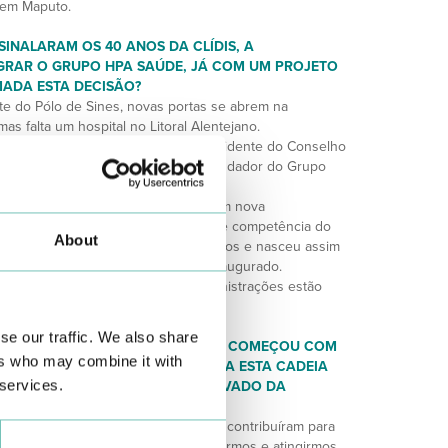
 em Maputo.
SINALARAM OS 40 ANOS DA CLÍDIS, A
GRAR O GRUPO HPA SAÚDE, JÁ COM UM PROJETO
MADA ESTA DECISÃO?
te do Pólo de Sines, novas portas se abrem na
as falta um hospital no Litoral Alentejano.
co da CLÍDIS) e o Dr. Paulo Sousa (Presidente do Conselho
a conhecer o Dr. João Bacalhau, fundador do Grupo
, ao integrar o Grupo HPA Saúde, com nova
s, com novos projetos, com a força e competência do
About
pecialidades médicas, novos serviços e nasceu assim
ntejo, em Sines agora oficialmente inaugurado.
Grupo HPA Saúde, pois ambas as administrações estão
es e objetivos.
se our traffic. We also share
RECEM QUANDO PENSA QUE TUDO COMEÇOU COM
ers who may combine it with
S CLÍNICAS, QUE ALCANÇOU TODA ESTA CADEIA
 services.
U COM O PRIMEIRO HOSPITAL PRIVADO DA
todos que me aceitaram, ajudaram e contribuíram para
da me propôs, com energia para vencermos e atingirmos