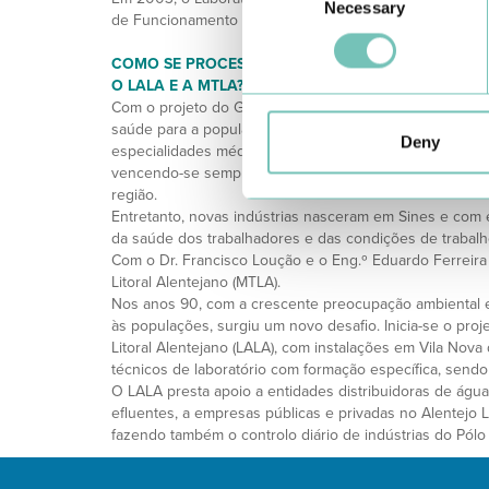
Necessary
Selection
de Funcionamento (Nº 00001AC/2003) da Região de Saú
COMO SE PROCESSOU A INTEGRAÇÃO DE OUTRAS
O LALA E A MTLA?
Com o projeto do Gabinete da Área de Sines, aumentou
saúde para a população do Litoral Alentejano, o que no
Deny
especialidades médicas, como a radiologia e com o impr
vencendo-se sempre as dificuldades com a falta de técn
região.
Entretanto, novas indústrias nasceram em Sines e com 
da saúde dos trabalhadores e das condições de trabalh
Com o Dr. Francisco Loução e o Eng.º Eduardo Ferreira
Litoral Alentejano (MTLA).
Nos anos 90, com a crescente preocupação ambiental e 
às populações, surgiu um novo desafio. Inicia-se o pro
Litoral Alentejano (LALA), com instalações em Vila Nov
técnicos de laboratório com formação específica, sendo
O LALA presta apoio a entidades distribuidoras de águ
efluentes, a empresas públicas e privadas no Alentejo Li
fazendo também o controlo diário de indústrias do Pólo 