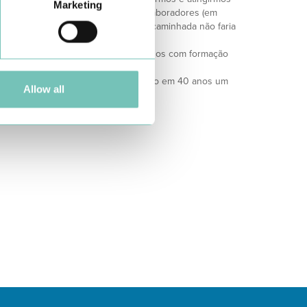
Marketing
i, Eduardo, mãe, filhos, todos os colaboradores (em
ientes da CLÍDIS, sem os quais esta caminhada não faria
anização, logística e recursos humanos com formação
 competentes, nada foi impossível.
íram para que a CLÍDIS tenha atingido em 40 anos um
Allow all
lhamos.