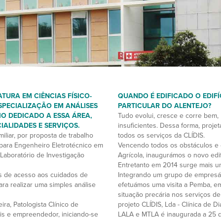
TURA EM CIÊNCIAS FÍSICO-
QUANDO É EDIFICADO O EDIF
SPECIALIZAÇÃO EM ANÁLISES
PARTICULAR DO ALENTEJO?
O DEDICADO A ESSA ÁREA,
Tudo evolui, cresce e corre bem,
IALIDADES E SERVIÇOS.
insuficientes. Dessa forma, proje
iliar, por proposta de trabalho
todos os serviços da CLÍDIS.
 para Engenheiro Eletrotécnico em
Vencendo todos os obstáculos e d
Laboratório de Investigação
Agrícola, inaugurámos o novo edi
Entretanto em 2014 surge mais u
s de acesso aos cuidados de
Integrando um grupo de empresári
ra realizar uma simples análise
efetuámos uma visita a Pemba, 
situação precária nos serviços d
ra, Patologista Clínico de
projeto CLÍDIS, Lda - Clínica de 
ais e empreendedor, iniciando-se
LALA e MTLA é inaugurada a 25 d