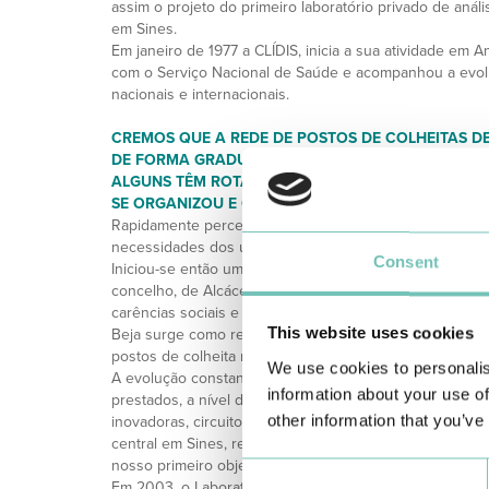
assim o projeto do primeiro laboratório privado de anális
em Sines.
Em janeiro de 1977 a CLÍDIS, inicia a sua atividade em 
com o Serviço Nacional de Saúde e acompanhou a evol
nacionais e internacionais.
CREMOS QUE A REDE DE POSTOS DE COLHEITAS DE
DE FORMA GRADUAL, NO ENTANTO EXIGE UM GRA
ALGUNS TÊM ROTAS ESPECÍFICAS, PELA SUA LOC
SE ORGANIZOU E ORGANIZA ESTA LOGÍSTICA?
Rapidamente percebemos que apenas Sines não bastava
necessidades dos utentes do Litoral Alentejano.
Consent
Iniciou-se então um novo desafio: a instalação de post
concelho, de Alcácer a Odemira, alargando-se gradual
carências sociais e de mobilidade.
This website uses cookies
Beja surge como retaguarda do Laboratório Dr. Alexan
postos de colheita nas sedes de concelho do Baixo Ale
We use cookies to personalis
A evolução constante, com uma logística de garante da
information about your use of
prestados, a nível de recursos humanos (base fundamen
other information that you’ve
inovadoras, circuitos de recolha de amostras dos postos
central em Sines, resposta atempada e satisfação dos n
nosso primeiro objetivo.
Consent
Em 2003, o Laboratório da CLÍDIS é o primeiro a obter d