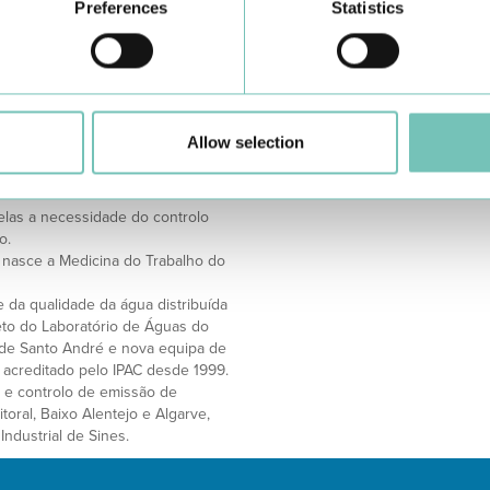
Preferences
Statistics
de de Lisboa e Vale do Tejo.
os nossos objetivo. Bem hajam pa
cada um, um amigo) e todos os cl
 ÁREAS DE PRESTAÇÃO COMO
sentido.
Com objetivos bem definidos, org
 a necessidade de serviços de
específica e equipas dedicadas e
s levou a avançar com outras
Bem hajam todos os que contribu
Allow selection
escindível apoio do Dr. Gargaté,
percurso do qual todos nos orgu
icos especialistas na nossa
elas a necessidade do controlo
o.
 nasce a Medicina do Trabalho do
da qualidade da água distribuída
jeto do Laboratório de Águas do
a de Santo André e nova equipa de
 acreditado pelo IPAC desde 1999.
a e controlo de emissão de
toral, Baixo Alentejo e Algarve,
Industrial de Sines.