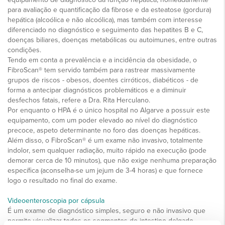
para avaliação e quantificação da fibrose e da esteatose (gordura)
hepática (alcoólica e não alcoólica), mas também com interesse
diferenciado no diagnóstico e seguimento das hepatites B e C,
doenças biliares, doenças metabólicas ou autoimunes, entre outras
condições.
Tendo em conta a prevalência e a incidência da obesidade, o
FibroScan® tem servido também para rastrear massivamente
grupos de riscos - obesos, doentes cirróticos, diabéticos - de
forma a antecipar diagnósticos problemáticos e a diminuir
desfechos fatais, refere a Dra. Rita Herculano.
Por enquanto o HPA é o único hospital no Algarve a possuir este
equipamento, com um poder elevado ao nível do diagnóstico
precoce, aspeto determinante no foro das doenças hepáticas.
Além disso, o FibroScan® é um exame não invasivo, totalmente
indolor, sem qualquer radiação, muito rápido na execução (pode
demorar cerca de 10 minutos), que não exige nenhuma preparação
específica (aconselha-se um jejum de 3-4 horas) e que fornece
logo o resultado no final do exame.
Videoenteroscopia por cápsula
É um exame de diagnóstico simples, seguro e não invasivo que
permite visualizar todos os segmentos do intestino delgado.