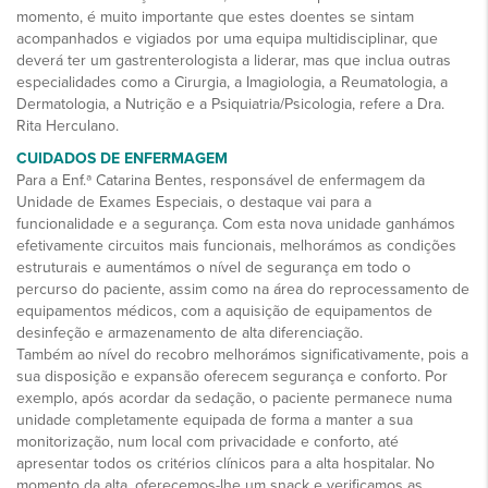
momento, é muito importante que estes doentes se sintam
acompanhados e vigiados por uma equipa multidisciplinar, que
deverá ter um gastrenterologista a liderar, mas que inclua outras
especialidades como a Cirurgia, a Imagiologia, a Reumatologia, a
Dermatologia, a Nutrição e a Psiquiatria/Psicologia, refere a Dra.
Rita Herculano.
CUIDADOS DE ENFERMAGEM
Para a Enf.ª Catarina Bentes, responsável de enfermagem da
Unidade de Exames Especiais, o destaque vai para a
funcionalidade e a segurança. Com esta nova unidade ganhámos
efetivamente circuitos mais funcionais, melhorámos as condições
estruturais e aumentámos o nível de segurança em todo o
percurso do paciente, assim como na área do reprocessamento de
equipamentos médicos, com a aquisição de equipamentos de
desinfeção e armazenamento de alta diferenciação.
Também ao nível do recobro melhorámos significativamente, pois a
sua disposição e expansão oferecem segurança e conforto. Por
exemplo, após acordar da sedação, o paciente permanece numa
unidade completamente equipada de forma a manter a sua
monitorização, num local com privacidade e conforto, até
apresentar todos os critérios clínicos para a alta hospitalar. No
momento da alta, oferecemos-lhe um snack e verificamos as