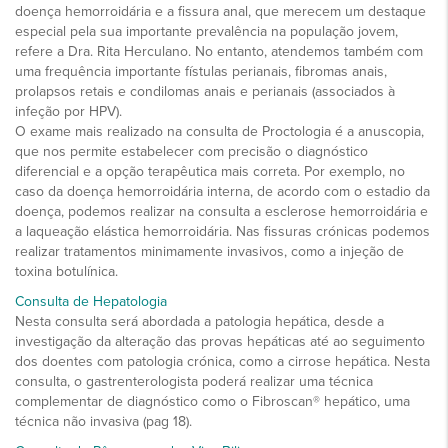
doença hemorroidária e a fissura anal, que merecem um destaque
especial pela sua importante prevalência na população jovem,
refere a Dra. Rita Herculano. No entanto, atendemos também com
uma frequência importante fístulas perianais, fibromas anais,
prolapsos retais e condilomas anais e perianais (associados à
infeção por HPV).
O exame mais realizado na consulta de Proctologia é a anuscopia,
que nos permite estabelecer com precisão o diagnóstico
diferencial e a opção terapêutica mais correta. Por exemplo, no
caso da doença hemorroidária interna, de acordo com o estadio da
doença, podemos realizar na consulta a esclerose hemorroidária e
a laqueação elástica hemorroidária. Nas fissuras crónicas podemos
realizar tratamentos minimamente invasivos, como a injeção de
toxina botulínica.
Consulta de Hepatologia
Nesta consulta será abordada a patologia hepática, desde a
investigação da alteração das provas hepáticas até ao seguimento
dos doentes com patologia crónica, como a cirrose hepática. Nesta
consulta, o gastrenterologista poderá realizar uma técnica
complementar de diagnóstico como o Fibroscan® hepático, uma
técnica não invasiva (pag 18).