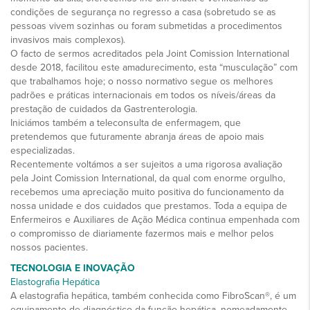
condições de segurança no regresso a casa (sobretudo se as
pessoas vivem sozinhas ou foram submetidas a procedimentos
invasivos mais complexos).
O facto de sermos acreditados pela Joint Comission International
desde 2018, facilitou este amadurecimento, esta “musculação” com
que trabalhamos hoje; o nosso normativo segue os melhores
padrões e práticas internacionais em todos os níveis/áreas da
prestação de cuidados da Gastrenterologia.
Iniciámos também a teleconsulta de enfermagem, que
pretendemos que futuramente abranja áreas de apoio mais
especializadas.
Recentemente voltámos a ser sujeitos a uma rigorosa avaliação
pela Joint Comission International, da qual com enorme orgulho,
recebemos uma apreciação muito positiva do funcionamento da
nossa unidade e dos cuidados que prestamos. Toda a equipa de
Enfermeiros e Auxiliares de Ação Médica continua empenhada com
o compromisso de diariamente fazermos mais e melhor pelos
nossos pacientes.
TECNOLOGIA E INOVAÇÃO
Elastografia Hepática
A elastografia hepática, também conhecida como FibroScan®, é um
equipamento de diagnóstico da função hepática, nomeadamente