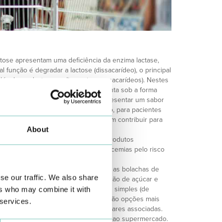
ctose apresentam uma deficiência da enzima lactase,
al função é degradar a lactose (dissacarídeo), o principal
léculas: galactose e glicose (monossacarídeos). Nestes
s de lactose” a lactose já se apresenta sob a forma
lo que estes produtos tendem a apresentar um sabor
os os produtos ideais, por exemplo, para pacientes
ice glicémico mais elevado e poderem contribuir para
About
er muito cuidado na compra destes produtos
ões da glicémia, mas também hiperglicemias pelo risco
está aumentado nesta patologia.
enor número de ingredientes, como as bolachas de
se our traffic. We also share
 marinheiras, que são feitas sem adição de açúcar e
enteio ou de mistura ou integral mais simples (de
ers who may combine it with
rtes naturais sem adição de açúcar, são opções mais
 services.
 quando não há intolerâncias alimentares associadas.
rótulos é por isso essencial nas idas ao supermercado.