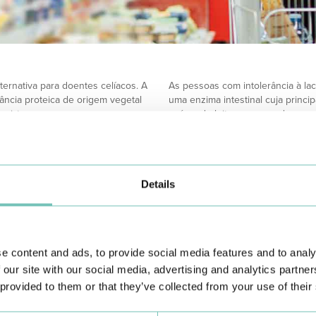
ernativa para doentes celíacos. A
As pessoas com intolerância à la
tância proteica de origem vegetal
uma enzima intestinal cuja princip
veia).
açúcar do leite, nas suas duas mo
das bolachas sem glúten, existe
produtos “sem lactose” ou “isento
ans, de forma a garantir as
destes dois monossacarídeos, pe
iginal (a designação no rótulo
mais doce e não serem considerad
hidrogenadas ou parcialmente
diabéticos, por possuírem um índ
Details
s de bolachas sem açúcar às
hiperglicemias.
de forma a colmatar a ausência
No caso dos diabéticos há que t
riais do produto.
alimentares, não só pelas alteraç
ridos e diabéticos, este tipo de
para doença cardiovascular, que 
ontribui para a subida destas
Os produtos mais simples, com m
e content and ads, to provide social media features and to analy
 ponderal.
arroz ou de milho sem sal ou tipo
m desenvolvidos para pessoas com
apenas feitas com azeite, o pão c
 our site with our social media, advertising and analytics partn
preferência de padaria) e os iogu
 provided to them or that they’ve collected from your use of their
saudáveis na maioria dos casos e
Uma leitura atenta e cuidada aos 