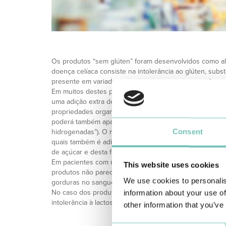
Os produtos “sem glúten” foram desenvolvidos como alt
doença celíaca consiste na intolerância ao glúten, subs
presente em variados cereais (trigo, centeio, cevada e a
Em muitos destes produtos, como por exemplo no caso 
uma adição extra de gorduras, sobretudo de gorduras tr
propriedades organoléticas do produto na sua versão or
poderá também aparecer da seguinte forma: “gorduras 
Consent
hidrogenadas”). O mesmo acontece com algumas marca
quais também é adicionada mais gordura ou mesmo sal 
de açúcar e desta forma manter as caraterísticas senso
Em pacientes com níveis elevados de colesterol, triglicé
This website uses cookies
produtos não parece ser o mais indicado uma vez que c
We use cookies to personalis
gorduras no sangue, contribuindo também para o ganho
No caso dos produtos “isentos” ou “sem lactose” fora
information about your use of
intolerância à lactose (leite, iogurtes, queijo, bolachas).
other information that you’ve