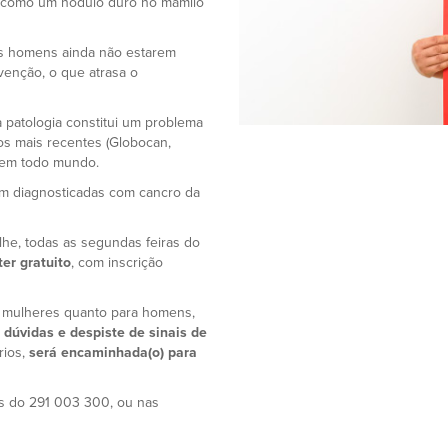
 como um nódulo duro no mamilo
 os homens ainda não estarem
venção, o que atrasa o
 patologia constitui um problema
os mais recentes (Globocan,
e em todo mundo.
am diagnosticadas com cancro da
-lhe, todas as segundas feiras do
ter gratuito
, com inscrição
a mulheres quanto para homens,
 dúvidas e despiste de sinais de
rios,
será encaminhada(o) para
és do 291 003 300, ou nas