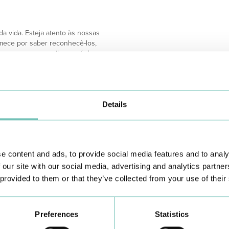
a vida. Esteja atento às nossas
comece por saber reconhecê-los,
eocupe-se com aquilo que é de
Details
e content and ads, to provide social media features and to analy
 our site with our social media, advertising and analytics partn
 provided to them or that they’ve collected from your use of their
Preferences
Statistics