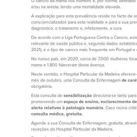
O cancro da mama nos homens é, por norma, detetado
e/ou na aréola, tendo uma mortalidade elevada.
A explicação para esta prevalência reside no facto de
consciencializados para esta realidade e para a sua pre
diagnóstico, o tratamento e, infelizmente, a cura.
De acordo com a Liga Portuguesa Contra o Cancro, esta
relevante de saúde pública e, segundo dados estatístic
2021), é o tipo de cancro mais frequente em Portugal 
No nosso país, em 2020, cerca de 7.000 mulheres for
mama e 1.800 faleceram desta doença.
Neste sentido, o Hospital Particular da Madeira oferece
mês de outubro, uma Consulta de Enfermagem
de cará
obrigatória.
Esta consulta de
sensibilização
direciona-se tanto par
promovendo um
espaço de ensino, esclarecimento de
alerta relativos à patologia mamária
. Caso reúna crité
consulta médica, gratuita.
Agende a sua Consulta de Enfermagem, gratuita, atrav
receções do Hospital Particular da Madeira.