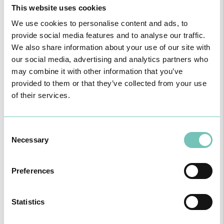
Ortopedistas HPA
This website uses cookies
Nome
We use cookies to personalise content and ads, to
provide social media features and to analyse our traffic.
We also share information about your use of our site with
Unidade
our social media, advertising and analytics partners who
may combine it with other information that you’ve
provided to them or that they’ve collected from your use
of their services.
Especialidade
Consent
Seguro de Saúde
Necessary
Selection
Preferences
A
B
C
D
E
F
G
H
J
Statistics
L
M
N
P
R
S
T
V