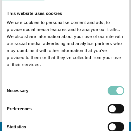
This website uses cookies
We use cookies to personalise content and ads, to
provide social media features and to analyse our traffic.
We also share information about your use of our site with
our social media, advertising and analytics partners who
may combine it with other information that you’ve
provided to them or that they’ve collected from your use
of their services.
PODCAST EM ONCOLOGIA
Com um formato dinâmico e direto, este episódio combinam
conhecimento técnico c…
Consent
Necessary
Selection
Preferences
Statistics