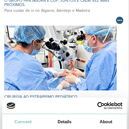
O GRUPO HPA AGORA É CUF: JUNTOS E CADA VEZ MAIS
PRÓXIMOS.
Para cuidar de si no Algarve, Alentejo e Madeira
CIRURGIA AO ESTRABISMO PEDIÁTRICO
Realizou-se no Hospital CUF Faro a primeira Cirurgia de Estrabismo
Pediátrico n…
Consent
Details
About