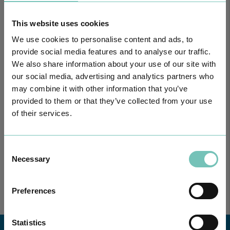
This website uses cookies
We use cookies to personalise content and ads, to
provide social media features and to analyse our traffic.
We also share information about your use of our site with
our social media, advertising and analytics partners who
may combine it with other information that you’ve
provided to them or that they’ve collected from your use
of their services.
PODCAST EM ONCOLOGIA
Com um formato dinâmico e direto, este episódio combinam
conhecimento técnico c…
Consent
Necessary
Selection
Preferences
Statistics