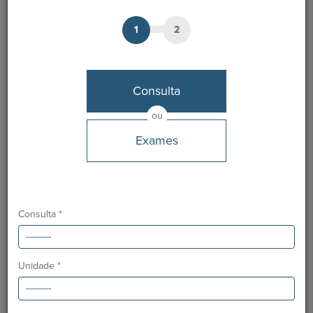
Setembro 2023
1
2
Ordem dos Médicos:
55572
Especialidade:
Ortopedia
Consulta
ou
Notícias Saudáveis
Exames
Consulta *
Unidade *