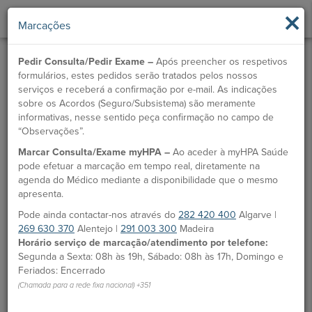
×
Marcações
Pedir Consulta/Pedir Exame –
Após preencher os respetivos
formulários, estes pedidos serão tratados pelos nossos
serviços e receberá a confirmação por e-mail. As indicações
sobre os Acordos (Seguro/Subsistema) são meramente
informativas, nesse sentido peça confirmação no campo de
“Observações”.
Marcar Consulta/Exame myHPA –
Ao aceder à myHPA Saúde
Dr. Gustavo Vinagre
pode efetuar a marcação em tempo real, diretamente na
agenda do Médico mediante a disponibilidade que o mesmo
Médico
apresenta.
Pode ainda contactar-nos através do
282 420 400
Algarve |
MARCAÇÃO
269 630 370
Alentejo |
291 003 300
Madeira
Horário serviço de marcação/atendimento por telefone:
Unidades HPA
Segunda a Sexta: 08h às 19h, Sábado: 08h às 17h, Domingo e
Feriados: Encerrado
Hospital CUF Alvor
(Chamada para a rede fixa nacional) +351
Desde