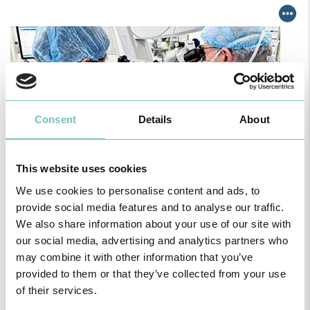
Consent
Details
About
This website uses cookies
We use cookies to personalise content and ads, to
CIRURGIA AO ESTRABISMO PEDIÁTRICO
provide social media features and to analyse our traffic.
Realizou-se no Hospital CUF Faro a primeira Cirurgia de Estrabismo
We also share information about your use of our site with
Pediátrico n…
our social media, advertising and analytics partners who
may combine it with other information that you’ve
provided to them or that they’ve collected from your use
of their services.