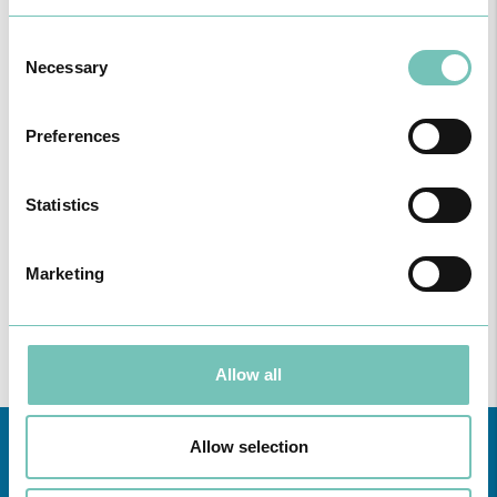
Consent
Necessary
Selection
Preferences
PODCAST EM ONCOLOGIA
Statistics
Com um formato dinâmico e direto, este episódio combinam
conhecimento técnico c…
Marketing
Allow all
Allow selection