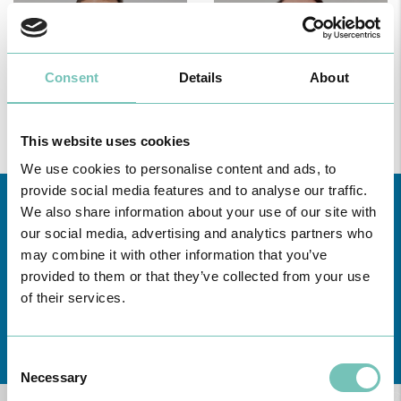
Consent
Details
About
Gerson T. B. M.
Pacheco
Ricardo Graça
This website uses cookies
We use cookies to personalise content and ads, to
provide social media features and to analyse our traffic.
We also share information about your use of our site with
our social media, advertising and analytics partners who
may combine it with other information that you’ve
provided to them or that they’ve collected from your use
of their services.
Conheça todas as Unidades de saúde CUF
aqui
Consent
Necessary
Selection