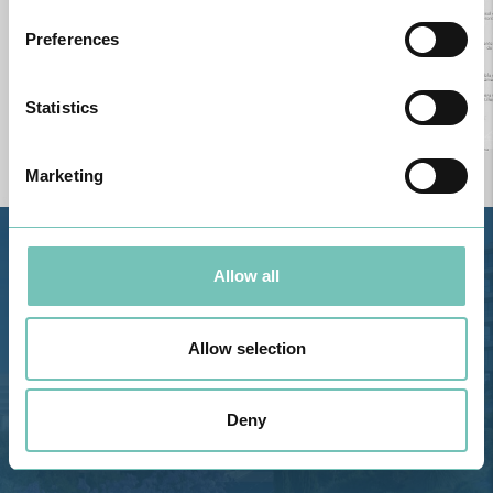
Preferences
Statistics
Marketing
Estrada de Alvor, Sítio Cruz da
Allow all
Bota, 8500-322 Alvor - Portimão
GPS
Allow selection
Telefone: 282 420 400
Email: info@grupohpa.com
Deny