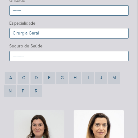
Unidade
Especialidade
Seguro de Saúde
A
C
D
F
G
H
I
J
M
N
P
R