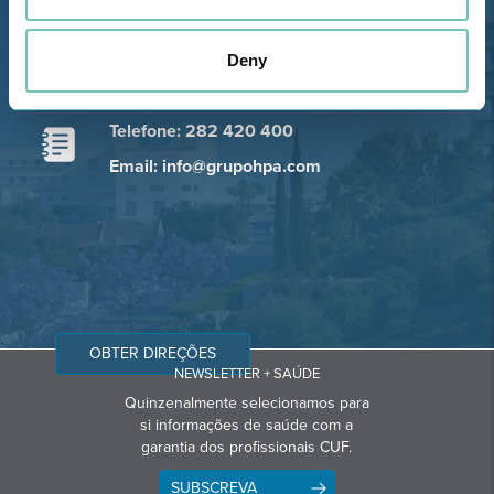
Estrada de Alvor, Sítio Cruz da
Bota, 8500-322 Alvor - Portimão
Deny
GPS
Telefone: 282 420 400
Email: info@grupohpa.com
OBTER DIREÇÕES
NEWSLETTER + SAÚDE
Quinzenalmente selecionamos para
si informações de saúde com a
garantia dos profissionais CUF.
SUBSCREVA