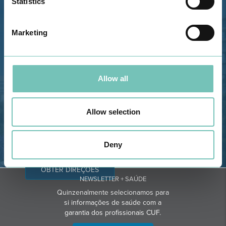
Statistics
Estrada de Alvor, Sítio Cruz da
Marketing
Bota, 8500-322 Alvor - Portimão
GPS
Telefone: 282 420 400
Allow all
Email: info@grupohpa.com
Allow selection
Deny
OBTER DIREÇÕES
NEWSLETTER + SAÚDE
Quinzenalmente selecionamos para
si informações de saúde com a
garantia dos profissionais CUF.