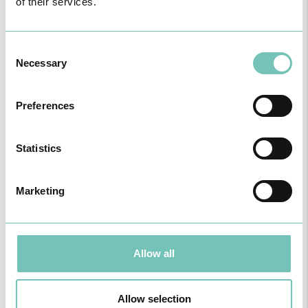
of their services.
VER MÉDICO
Consent
Necessary
Selection
Preferences
Statistics
Marketing
Allow all
Allow selection